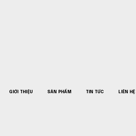
GIỚI THIỆU
SẢN PHẨM
TIN TỨC
LIÊN HỆ