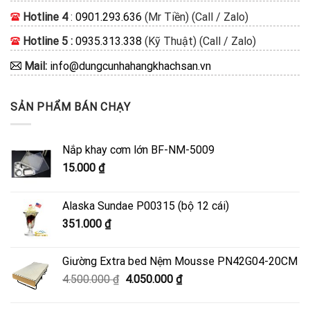
Hotline 4
:
0901.293.636
(Mr Tiền) (Call / Zalo)
Hotline 5 :
0935.313.338
(Kỹ Thuật) (Call / Zalo)
Mail:
info@dungcunhahangkhachsan.vn
SẢN PHẨM BÁN CHẠY
Nắp khay cơm lớn BF-NM-5009
15.000
₫
Alaska Sundae P00315 (bộ 12 cái)
351.000
₫
Giường Extra bed Nệm Mousse PN42G04-20CM
Giá
Giá
4.500.000
₫
4.050.000
₫
gốc
hiện
là:
tại