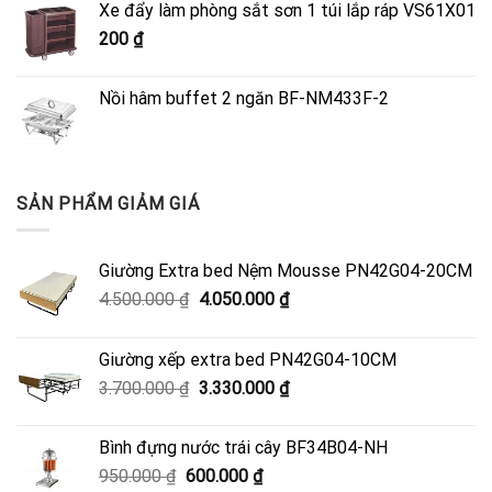
Xe đẩy làm phòng sắt sơn 1 túi lắp ráp VS61X01
4.500.000 ₫.
là:
200
₫
4.050.000 ₫.
Nồi hâm buffet 2 ngăn BF-NM433F-2
SẢN PHẨM GIẢM GIÁ
Giường Extra bed Nệm Mousse PN42G04-20CM
Giá
Giá
4.500.000
₫
4.050.000
₫
gốc
hiện
là:
tại
Giường xếp extra bed PN42G04-10CM
4.500.000 ₫.
là:
Giá
Giá
3.700.000
₫
3.330.000
₫
4.050.000 ₫.
gốc
hiện
là:
tại
Bình đựng nước trái cây BF34B04-NH
3.700.000 ₫.
là:
Giá
Giá
950.000
₫
600.000
₫
3.330.000 ₫.