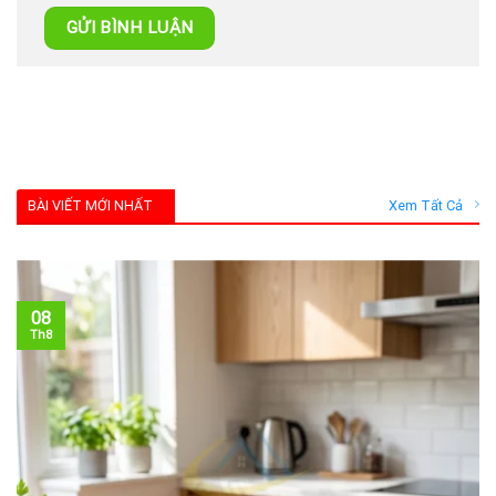
BÀI VIẾT MỚI NHẤT
Xem Tất Cả
08
Th8