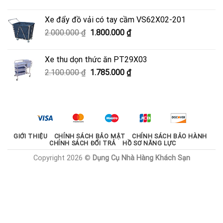
gốc
hiện
là:
tại
Xe đẩy đồ vải có tay cầm VS62X02-201
950.000 ₫.
là:
Giá
Giá
2.000.000
₫
1.800.000
₫
600.000 ₫.
gốc
hiện
là:
tại
Xe thu dọn thức ăn PT29X03
2.000.000 ₫.
là:
Giá
Giá
2.100.000
₫
1.785.000
₫
1.800.000 ₫.
gốc
hiện
là:
tại
2.100.000 ₫.
là:
1.785.000 ₫.
GIỚI THIỆU
CHÍNH SÁCH BẢO MẬT
CHÍNH SÁCH BẢO HÀNH
CHÍNH SÁCH ĐỔI TRẢ
HỒ SƠ NĂNG LỰC
Copyright 2026 ©
Dụng Cụ Nhà Hàng Khách Sạn