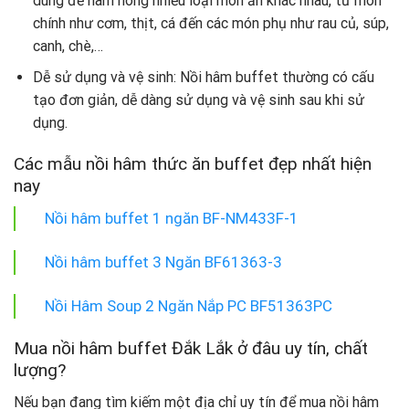
dùng để hâm nóng nhiều loại món ăn khác nhau, từ món
chính như cơm, thịt, cá đến các món phụ như rau củ, súp,
canh, chè,…
Dễ sử dụng và vệ sinh: Nồi hâm buffet thường có cấu
tạo đơn giản, dễ dàng sử dụng và vệ sinh sau khi sử
dụng.
Các mẫu nồi hâm thức ăn buffet đẹp nhất hiện
nay
Nồi hâm buffet 1 ngăn BF-NM433F-1
Nồi hâm buffet 3 Ngăn BF61363-3
Nồi Hâm Soup 2 Ngăn Nắp PC BF51363PC
Mua nồi hâm buffet Đắk Lắk ở đâu uy tín, chất
lượng?
Nếu bạn đang tìm kiếm một địa chỉ uy tín để mua nồi hâm