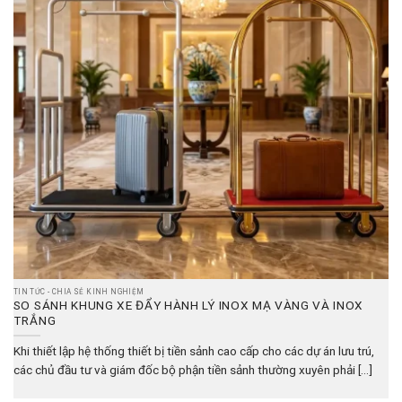
TIN TỨC - CHIA SẺ KINH NGHIỆM
SO SÁNH KHUNG XE ĐẨY HÀNH LÝ INOX MẠ VÀNG VÀ INOX
TRẮNG
Khi thiết lập hệ thống thiết bị tiền sảnh cao cấp cho các dự án lưu trú,
các chủ đầu tư và giám đốc bộ phận tiền sảnh thường xuyên phải [...]