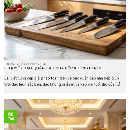
TIN TỨC - CHIA SẺ KINH NGHIỆM
BÍ QUYẾT BẢO QUẢN DAO NHÀ BẾP KHÔNG BỊ RỈ SÉT
Bài viết cung cấp giải pháp toàn diện về bảo quản dao nhà bếp giúp
lưỡi dao luôn sắc bén, dao không bị rỉ sét và kéo dài tuổi thọ của [...]
06
Th8