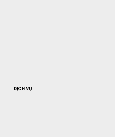
DỊCH VỤ