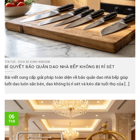
TIN TỨC - CHIA SẺ KINH NGHIỆM
BÍ QUYẾT BẢO QUẢN DAO NHÀ BẾP KHÔNG BỊ RỈ SÉT
Bài viết cung cấp giải pháp toàn diện về bảo quản dao nhà bếp giúp
lưỡi dao luôn sắc bén, dao không bị rỉ sét và kéo dài tuổi thọ của [...]
06
Th8