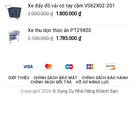
là:
tại
Xe đẩy đồ vải có tay cầm VS62X02-201
950.000 ₫.
là:
Giá
Giá
2.000.000
₫
1.800.000
₫
600.000 ₫.
gốc
hiện
là:
tại
Xe thu dọn thức ăn PT29X03
2.000.000 ₫.
là:
Giá
Giá
2.100.000
₫
1.785.000
₫
1.800.000 ₫.
gốc
hiện
là:
tại
2.100.000 ₫.
là:
1.785.000 ₫.
GIỚI THIỆU
CHÍNH SÁCH BẢO MẬT
CHÍNH SÁCH BẢO HÀNH
CHÍNH SÁCH ĐỔI TRẢ
HỒ SƠ NĂNG LỰC
Copyright 2026 ©
Dụng Cụ Nhà Hàng Khách Sạn