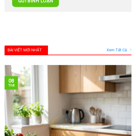
BÀI VIẾT MỚI NHẤT
Xem Tất Cả
08
Th8