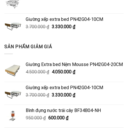
4.050.000 ₫.
Giường xếp extra bed PN42G04-10CM
Giá
Giá
3.700.000
₫
3.330.000
₫
gốc
hiện
là:
tại
3.700.000 ₫.
là:
SẢN PHẨM GIẢM GIÁ
3.330.000 ₫.
Giường Extra bed Nệm Mousse PN42G04-20CM
Giá
Giá
4.500.000
₫
4.050.000
₫
gốc
hiện
là:
tại
Giường xếp extra bed PN42G04-10CM
4.500.000 ₫.
là:
Giá
Giá
3.700.000
₫
3.330.000
₫
4.050.000 ₫.
gốc
hiện
là:
tại
Bình đựng nước trái cây BF34B04-NH
3.700.000 ₫.
là:
Giá
Giá
950.000
₫
600.000
₫
3.330.000 ₫.
gốc
hiện