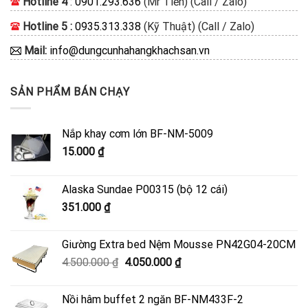
Hotline 4
:
0901.293.636
(Mr Tiền) (Call / Zalo)
Hotline 5 :
0935.313.338
(Kỹ Thuật) (Call / Zalo)
Mail:
info@dungcunhahangkhachsan.vn
SẢN PHẨM BÁN CHẠY
Nắp khay cơm lớn BF-NM-5009
15.000
₫
Alaska Sundae P00315 (bộ 12 cái)
351.000
₫
Giường Extra bed Nệm Mousse PN42G04-20CM
Giá
Giá
4.500.000
₫
4.050.000
₫
gốc
hiện
là:
tại
Nồi hâm buffet 2 ngăn BF-NM433F-2
4.500.000 ₫.
là: