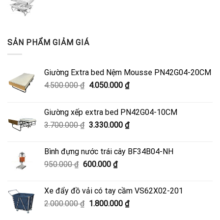
SẢN PHẨM GIẢM GIÁ
Giường Extra bed Nệm Mousse PN42G04-20CM
Giá
Giá
4.500.000
₫
4.050.000
₫
gốc
hiện
là:
tại
Giường xếp extra bed PN42G04-10CM
4.500.000 ₫.
là:
Giá
Giá
3.700.000
₫
3.330.000
₫
4.050.000 ₫.
gốc
hiện
là:
tại
Bình đựng nước trái cây BF34B04-NH
3.700.000 ₫.
là:
Giá
Giá
950.000
₫
600.000
₫
3.330.000 ₫.
gốc
hiện
là:
tại
Xe đẩy đồ vải có tay cầm VS62X02-201
950.000 ₫.
là:
Giá
Giá
2.000.000
₫
1.800.000
₫
600.000 ₫.
gốc
hiện