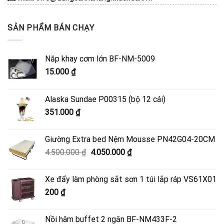
SẢN PHẨM BÁN CHẠY
Nắp khay cơm lớn BF-NM-5009
15.000
₫
Alaska Sundae P00315 (bộ 12 cái)
351.000
₫
Giường Extra bed Nệm Mousse PN42G04-20CM
Giá
Giá
4.500.000
₫
4.050.000
₫
gốc
hiện
là:
tại
Xe đẩy làm phòng sắt sơn 1 túi lắp ráp VS61X01
4.500.000 ₫.
là:
200
₫
4.050.000 ₫.
Nồi hâm buffet 2 ngăn BF-NM433F-2