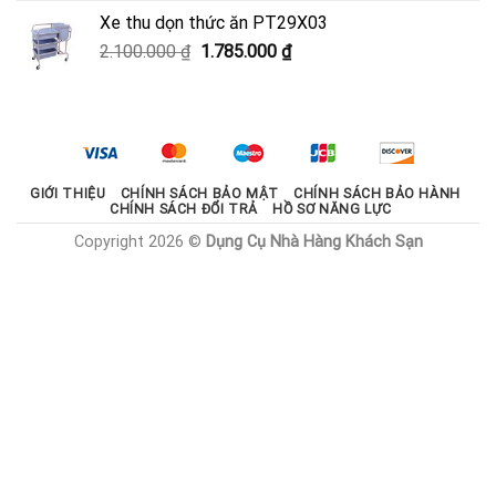
là:
tại
Xe thu dọn thức ăn PT29X03
2.000.000 ₫.
là:
Giá
Giá
2.100.000
₫
1.785.000
₫
1.800.000 ₫.
gốc
hiện
là:
tại
2.100.000 ₫.
là:
1.785.000 ₫.
GIỚI THIỆU
CHÍNH SÁCH BẢO MẬT
CHÍNH SÁCH BẢO HÀNH
CHÍNH SÁCH ĐỔI TRẢ
HỒ SƠ NĂNG LỰC
Copyright 2026 ©
Dụng Cụ Nhà Hàng Khách Sạn