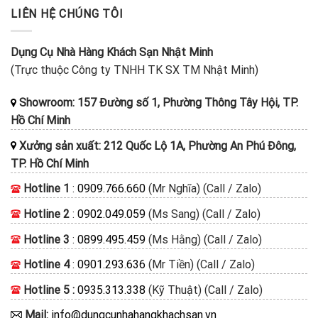
LIÊN HỆ CHÚNG TÔI
Dụng Cụ Nhà Hàng Khách Sạn Nhật Minh
(Trực thuộc Công ty TNHH TK SX TM Nhật Minh)
Showroom: 157 Đường số 1, Phường Thông Tây Hội, TP.
Hồ Chí Minh
Xưởng sản xuất: 212 Quốc Lộ 1A, Phường An Phú Đông,
TP. Hồ Chí Minh
Hotline 1
:
0909.766.660
(Mr Nghĩa) (Call / Zalo)
Hotline 2
:
0902.049.059
(Ms Sang) (Call / Zalo)
Hotline 3
:
0899.495.459
(Ms Hằng) (Call / Zalo)
Hotline 4
:
0901.293.636
(Mr Tiền) (Call / Zalo)
Hotline 5 :
0935.313.338
(Kỹ Thuật) (Call / Zalo)
Mail:
info@dungcunhahangkhachsan.vn