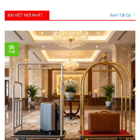
BÀI VIẾT MỚI NHẤT
Xem Tất Cả
06
Th8