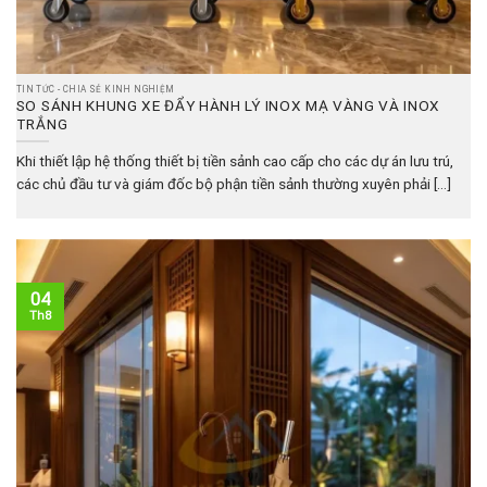
TIN TỨC - CHIA SẺ KINH NGHIỆM
SO SÁNH KHUNG XE ĐẨY HÀNH LÝ INOX MẠ VÀNG VÀ INOX
TRẮNG
Khi thiết lập hệ thống thiết bị tiền sảnh cao cấp cho các dự án lưu trú,
các chủ đầu tư và giám đốc bộ phận tiền sảnh thường xuyên phải [...]
04
Th8