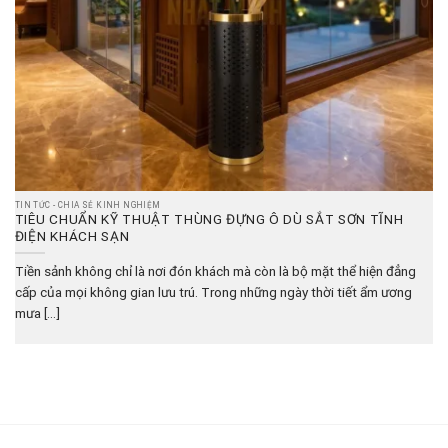
TIN TỨC - CHIA SẺ KINH NGHIỆM
TIÊU CHUẨN KỸ THUẬT THÙNG ĐỰNG Ô DÙ SẮT SƠN TĨNH
ĐIỆN KHÁCH SẠN
Tiền sảnh không chỉ là nơi đón khách mà còn là bộ mặt thể hiện đẳng
cấp của mọi không gian lưu trú. Trong những ngày thời tiết ẩm ương
mưa [...]