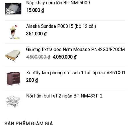
Nắp khay cơm lớn BF-NM-5009
15.000
₫
Alaska Sundae P00315 (bộ 12 cái)
351.000
₫
Giường Extra bed Nệm Mousse PN42G04-20CM
Giá
Giá
4.500.000
₫
4.050.000
₫
gốc
hiện
là:
tại
Xe đẩy làm phòng sắt sơn 1 túi lắp ráp VS61X01
4.500.000 ₫.
là:
200
₫
4.050.000 ₫.
Nồi hâm buffet 2 ngăn BF-NM433F-2
SẢN PHẨM GIẢM GIÁ