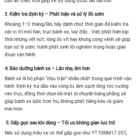
bảo an toàn, vừa giúp xe sử dụng được lâu dài hơn.
3. Kiểm tra định kỳ – Phát hiện và xử lý lỗi sớm
Khoảng 1–2 tháng/lần, hãy dành chút thời gian để kiểm tra
các vị trí mối hàn, trục bánh xe, tay đẩy… Việc phát hiện kịp
thời những vết nứt, lỏng ốc vít hay khung cong vênh sẽ giúp
bạn xử lý sớm, tránh phát sinh lỗi nghiêm trọng hoặc gián
đoạn vận hành.
4. Bảo dưỡng bánh xe – Lăn nhẹ, êm hơn
Bánh xe là bộ phận “chịu trận” nhiều nhất trong quá trình vận
hành. Định kỳ tra dầu vào vòng bi, làm sạch lông tóc vướng
vào trục, đồng thời chọn bề mặt di chuyển bằng phẳng sẽ
giúp bánh xe luôn trơn tru, không phát tiếng kêu và giảm
mài mòn.
5. Gấp gọn sau khi dùng – Tối ưu không gian lưu trữ
Nếu sử dụng mẫu xe có thể gấp gọn như YT10NM17-201,