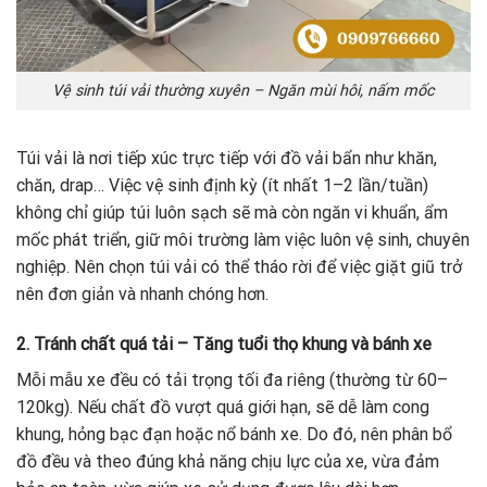
Vệ sinh túi vải thường xuyên – Ngăn mùi hôi, nấm mốc
Túi vải là nơi tiếp xúc trực tiếp với đồ vải bẩn như khăn,
chăn, drap… Việc vệ sinh định kỳ (ít nhất 1–2 lần/tuần)
không chỉ giúp túi luôn sạch sẽ mà còn ngăn vi khuẩn, ẩm
mốc phát triển, giữ môi trường làm việc luôn vệ sinh, chuyên
nghiệp. Nên chọn túi vải có thể tháo rời để việc giặt giũ trở
nên đơn giản và nhanh chóng hơn.
2. Tránh chất quá tải – Tăng tuổi thọ khung và bánh xe
Mỗi mẫu xe đều có tải trọng tối đa riêng (thường từ 60–
120kg). Nếu chất đồ vượt quá giới hạn, sẽ dễ làm cong
khung, hỏng bạc đạn hoặc nổ bánh xe. Do đó, nên phân bổ
đồ đều và theo đúng khả năng chịu lực của xe, vừa đảm