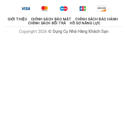
2.100.000 ₫.
là:
1.785.000 ₫.
GIỚI THIỆU
CHÍNH SÁCH BẢO MẬT
CHÍNH SÁCH BẢO HÀNH
CHÍNH SÁCH ĐỔI TRẢ
HỒ SƠ NĂNG LỰC
Copyright 2026 ©
Dụng Cụ Nhà Hàng Khách Sạn