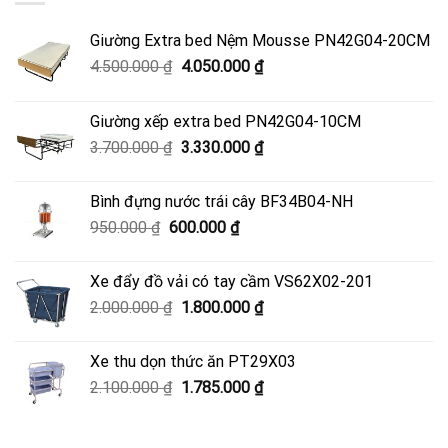
Giường Extra bed Nệm Mousse PN42G04-20CM
Giá
Giá
4.500.000
₫
4.050.000
₫
gốc
hiện
là:
tại
Giường xếp extra bed PN42G04-10CM
4.500.000 ₫.
là:
Giá
Giá
3.700.000
₫
3.330.000
₫
4.050.000 ₫.
gốc
hiện
là:
tại
Bình đựng nước trái cây BF34B04-NH
3.700.000 ₫.
là:
Giá
Giá
950.000
₫
600.000
₫
3.330.000 ₫.
gốc
hiện
là:
tại
Xe đẩy đồ vải có tay cầm VS62X02-201
950.000 ₫.
là:
Giá
Giá
2.000.000
₫
1.800.000
₫
600.000 ₫.
gốc
hiện
là:
tại
Xe thu dọn thức ăn PT29X03
2.000.000 ₫.
là:
Giá
Giá
2.100.000
₫
1.785.000
₫
1.800.000 ₫.
gốc
hiện
là:
tại