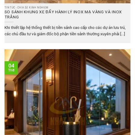
TIN TỨC - CHIA SẺ KINH NGHIỆM
SO SÁNH KHUNG XE ĐẨY HÀNH LÝ INOX MẠ VÀNG VÀ INOX
TRẮNG
Khi thiết lập hệ thống thiết bị tiền sảnh cao cấp cho các dự án lưu trú,
các chủ đầu tư và giám đốc bộ phận tiền sảnh thường xuyên phải [...]
04
Th8