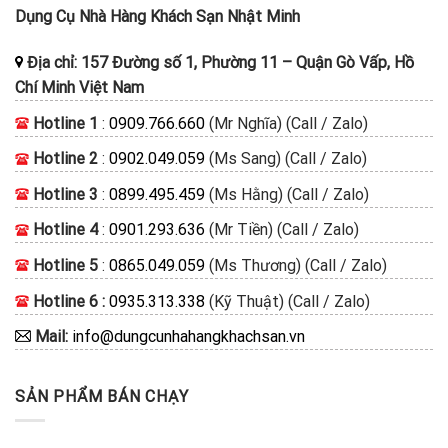
Dụng Cụ Nhà Hàng Khách Sạn Nhật Minh
Địa chỉ:
157 Đường số 1, Phường 11
–
Quận Gò Vấp, Hồ
Chí Minh
Việt Nam
Hotline 1
:
0909.766.660
(Mr Nghĩa) (Call / Zalo)
Hotline 2
:
0902.049.059
(Ms Sang) (Call / Zalo)
Hotline 3
:
0899.495.459
(Ms Hằng) (Call / Zalo)
Hotline 4
:
0901.293.636
(Mr Tiền) (Call / Zalo)
Hotline 5
:
0865.049.059
(Ms Thương) (Call / Zalo)
Hotline 6 :
0935.313.338
(Kỹ Thuật) (Call / Zalo)
Mail:
info@dungcunhahangkhachsan.vn
SẢN PHẨM BÁN CHẠY