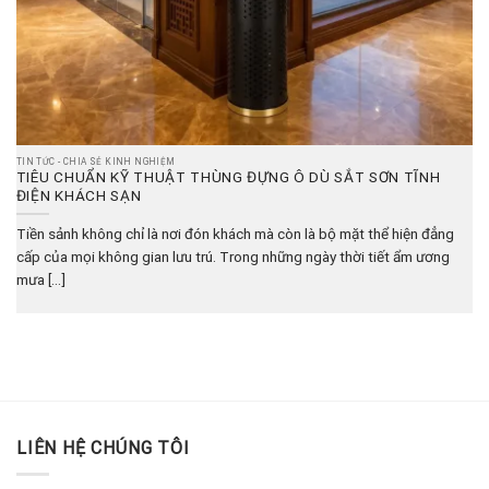
TIN TỨC - CHIA SẺ KINH NGHIỆM
TIÊU CHUẨN KỸ THUẬT THÙNG ĐỰNG Ô DÙ SẮT SƠN TĨNH
ĐIỆN KHÁCH SẠN
Tiền sảnh không chỉ là nơi đón khách mà còn là bộ mặt thể hiện đẳng
cấp của mọi không gian lưu trú. Trong những ngày thời tiết ẩm ương
mưa [...]
LIÊN HỆ CHÚNG TÔI