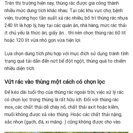
Trên thị trường hiện nay, thùng rác được gia công thành
nhiều mức dung tích khác nhau. Tại các khu vực chợ, bệnh
viện, trường học tần suất xả rác nhiều, bố trí thùng rác nhựa
240 lít là hợp lý, hay tại các quán ăn, nhà hàng, mức rác thải
ít chủ yếu là thức ăn, giấy ăn… thì nên chọn thùng rác 60 lít
hoặc 120 lít vừa nhỏ gọn vừa tiện lợi.
Lựa chọn dung tích phù hợp với mục đích sử dụng tránh tình
trạng quá tải dẫn đến nứt bể đột ngột, thùng quá to chiếm
nhiều diện tích.
Vứt rác vào thùng một cách có chọn lọc
Để kéo dài tuổi thọ của thùng rác ngoài trời, việc xử lý rác
có chọn lọc trong thùng là rất hữu ích. Đối với thùng rác
inox, các chất thải dễ cháy nổ, chất thải axit hoặc kiềm,
muối không được xả vào thùng. Hoặc các chất thải nặng,
sắc nhọn (gạch, đá, xi măng…) cũng không được cho vào.