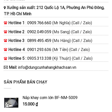
Xưởng sản xuất: 212 Quốc Lộ 1A, Phường An Phú Đông,
TP. Hồ Chí Minh
Hotline 1
:
0909.766.660
(Mr Nghĩa) (Call / Zalo)
Hotline 2
:
0902.049.059
(Ms Sang) (Call / Zalo)
Hotline 3
:
0899.495.459
(Ms Hằng) (Call / Zalo)
Hotline 4
:
0901.293.636
(Mr Tiền) (Call / Zalo)
Hotline 5 :
0935.313.338
(Kỹ Thuật) (Call / Zalo)
Mail:
info@dungcunhahangkhachsan.vn
SẢN PHẨM BÁN CHẠY
Nắp khay cơm lớn BF-NM-5009
15.000
₫