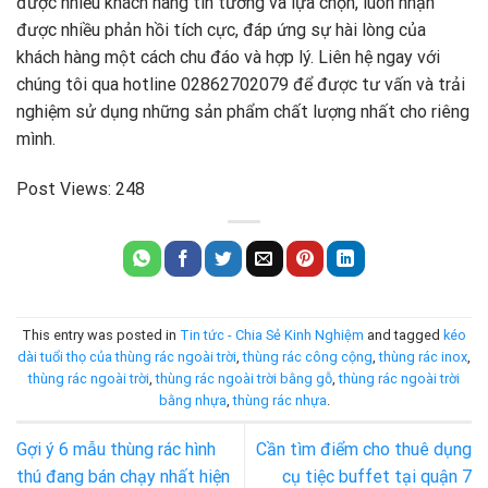
được nhiều khách hàng tin tưởng và lựa chọn, luôn nhận
được nhiều phản hồi tích cực, đáp ứng sự hài lòng của
khách hàng một cách chu đáo và hợp lý. Liên hệ ngay với
chúng tôi qua hotline 02862702079 để được tư vấn và trải
nghiệm sử dụng những sản phẩm chất lượng nhất cho riêng
mình.
Post Views:
248
This entry was posted in
Tin tức - Chia Sẻ Kinh Nghiệm
and tagged
kéo
dài tuổi thọ của thùng rác ngoài trời
,
thùng rác công cộng
,
thùng rác inox
,
thùng rác ngoài trời
,
thùng rác ngoài trời bằng gỗ
,
thùng rác ngoài trời
bằng nhựa
,
thùng rác nhựa
.
Gợi ý 6 mẫu thùng rác hình
Cần tìm điểm cho thuê dụng
thú đang bán chạy nhất hiện
cụ tiệc buffet tại quận 7