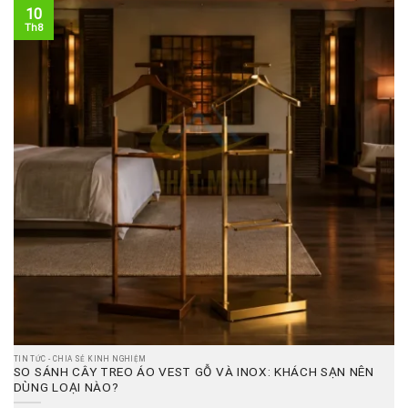
10
Th8
TIN TỨC - CHIA SẺ KINH NGHIỆM
SO SÁNH CÂY TREO ÁO VEST GỖ VÀ INOX: KHÁCH SẠN NÊN
DÙNG LOẠI NÀO?