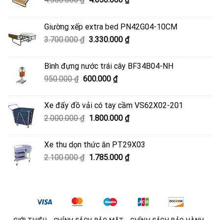
gốc
hiện
là:
tại
Giường xếp extra bed PN42G04-10CM
4.500.000 ₫.
là:
Giá
Giá
3.700.000
₫
3.330.000
₫
4.050.000 ₫.
gốc
hiện
là:
tại
Bình đựng nước trái cây BF34B04-NH
3.700.000 ₫.
là:
Giá
Giá
950.000
₫
600.000
₫
3.330.000 ₫.
gốc
hiện
là:
tại
Xe đẩy đồ vải có tay cầm VS62X02-201
950.000 ₫.
là:
Giá
Giá
2.000.000
₫
1.800.000
₫
600.000 ₫.
gốc
hiện
là:
tại
Xe thu dọn thức ăn PT29X03
2.000.000 ₫.
là:
Giá
Giá
2.100.000
₫
1.785.000
₫
1.800.000 ₫.
gốc
hiện
là:
tại
2.100.000 ₫.
là:
1.785.000 ₫.