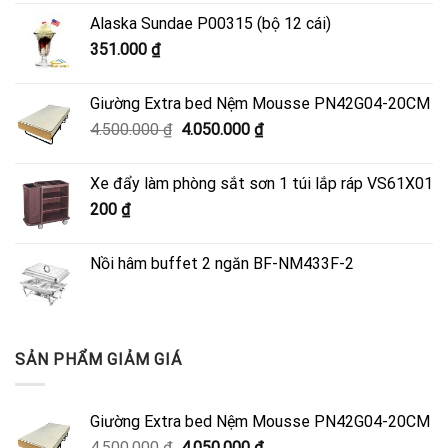
Alaska Sundae P00315 (bộ 12 cái)
351.000
₫
Giường Extra bed Nệm Mousse PN42G04-20CM
Giá
Giá
4.500.000
₫
4.050.000
₫
gốc
hiện
là:
tại
Xe đẩy làm phòng sắt sơn 1 túi lắp ráp VS61X01
4.500.000 ₫.
là:
200
₫
4.050.000 ₫.
Nồi hâm buffet 2 ngăn BF-NM433F-2
SẢN PHẨM GIẢM GIÁ
Giường Extra bed Nệm Mousse PN42G04-20CM
Giá
Giá
4.500.000
₫
4.050.000
₫