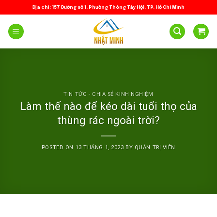
Skip
Địa chỉ: 157 Đường số 1, Phường Thông Tây Hội, TP. Hồ Chí Minh
to
content
TIN TỨC - CHIA SẺ KINH NGHIỆM
Làm thế nào để kéo dài tuổi thọ của
thùng rác ngoài trời?
POSTED ON
13 THÁNG 1, 2023
BY
QUẢN TRỊ VIÊN