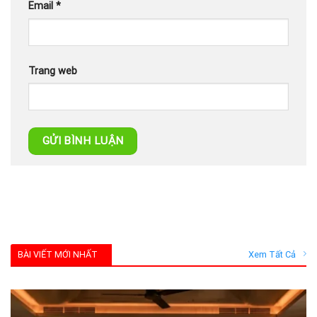
Email
*
Trang web
BÀI VIẾT MỚI NHẤT
Xem Tất Cả