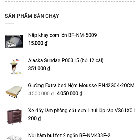
SẢN PHẨM BÁN CHẠY
Nắp khay cơm lớn BF-NM-5009
15.000
₫
Alaska Sundae P00315 (bộ 12 cái)
351.000
₫
Giường Extra bed Nệm Mousse PN42G04-20CM
Giá
Giá
4.500.000
₫
4.050.000
₫
gốc
hiện
là:
tại
Xe đẩy làm phòng sắt sơn 1 túi lắp ráp VS61X01
4.500.000 ₫.
là:
200
₫
4.050.000 ₫.
Nồi hâm buffet 2 ngăn BF-NM433F-2