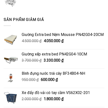
SẢN PHẨM GIẢM GIÁ
Giường Extra bed Nệm Mousse PN42G04-20CM
Giá
Giá
4.500.000
₫
4.050.000
₫
gốc
hiện
là:
tại
Giường xếp extra bed PN42G04-10CM
4.500.000 ₫.
là:
Giá
Giá
3.700.000
₫
3.330.000
₫
4.050.000 ₫.
gốc
hiện
là:
tại
Bình đựng nước trái cây BF34B04-NH
3.700.000 ₫.
là:
Giá
Giá
950.000
₫
600.000
₫
3.330.000 ₫.
gốc
hiện
là:
tại
Xe đẩy đồ vải có tay cầm VS62X02-201
950.000 ₫.
là:
Giá
Giá
2.000.000
₫
1.800.000
₫
600.000 ₫.
gốc
hiện