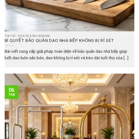
TIN TỨC - CHIA SẺ KINH NGHIỆM
BÍ QUYẾT BẢO QUẢN DAO NHÀ BẾP KHÔNG BỊ RỈ SÉT
Bài viết cung cấp giải pháp toàn diện về bảo quản dao nhà bếp giúp
lưỡi dao luôn sắc bén, dao không bị rỉ sét và kéo dài tuổi thọ của [...]
06
Th8