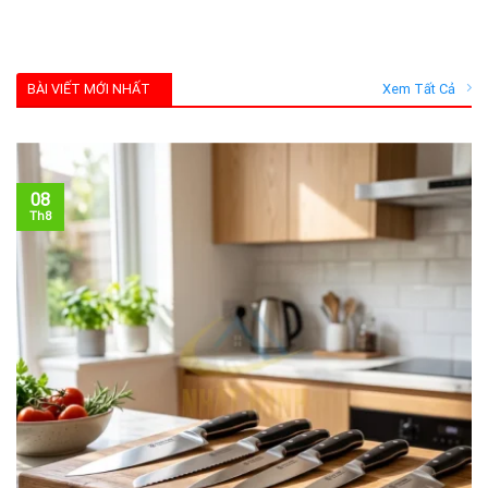
BÀI VIẾT MỚI NHẤT
Xem Tất Cả
08
Th8