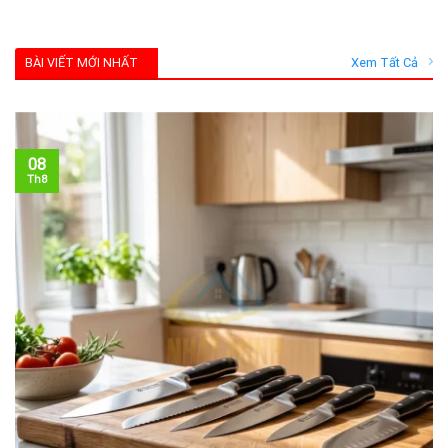
BÀI VIẾT MỚI NHẤT
Xem Tất Cả
08
Th8