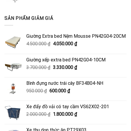
SẢN PHẨM GIẢM GIÁ
Giường Extra bed Nệm Mousse PN42G04-20CM
Giá
Giá
4.500.000
₫
4.050.000
₫
gốc
hiện
là:
tại
Giường xếp extra bed PN42G04-10CM
4.500.000 ₫.
là:
Giá
Giá
3.700.000
₫
3.330.000
₫
4.050.000 ₫.
gốc
hiện
là:
tại
Bình đựng nước trái cây BF34B04-NH
3.700.000 ₫.
là:
Giá
Giá
950.000
₫
600.000
₫
3.330.000 ₫.
gốc
hiện
là:
tại
Xe đẩy đồ vải có tay cầm VS62X02-201
950.000 ₫.
là:
Giá
Giá
2.000.000
₫
1.800.000
₫
600.000 ₫.
gốc
hiện
là:
tại
Xe thu dọn thức ăn PT29X03