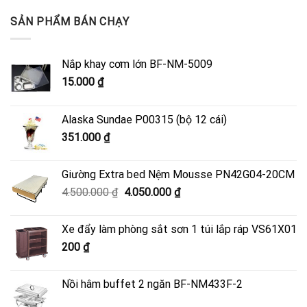
SẢN PHẨM BÁN CHẠY
Nắp khay cơm lớn BF-NM-5009
15.000
₫
Alaska Sundae P00315 (bộ 12 cái)
351.000
₫
Giường Extra bed Nệm Mousse PN42G04-20CM
Giá
Giá
4.500.000
₫
4.050.000
₫
gốc
hiện
là:
tại
Xe đẩy làm phòng sắt sơn 1 túi lắp ráp VS61X01
4.500.000 ₫.
là:
200
₫
4.050.000 ₫.
Nồi hâm buffet 2 ngăn BF-NM433F-2