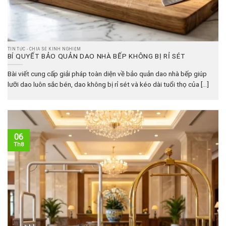
TIN TỨC - CHIA SẺ KINH NGHIỆM
BÍ QUYẾT BẢO QUẢN DAO NHÀ BẾP KHÔNG BỊ RỈ SÉT
Bài viết cung cấp giải pháp toàn diện về bảo quản dao nhà bếp giúp
lưỡi dao luôn sắc bén, dao không bị rỉ sét và kéo dài tuổi thọ của [...]
06
Th8