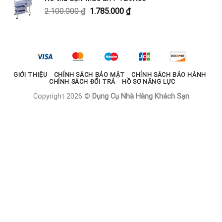
2.000.000 ₫.
là:
Giá
Giá
2.100.000
₫
1.785.000
₫
1.800.000 ₫.
gốc
hiện
là:
tại
2.100.000 ₫.
là:
1.785.000 ₫.
GIỚI THIỆU
CHÍNH SÁCH BẢO MẬT
CHÍNH SÁCH BẢO HÀNH
CHÍNH SÁCH ĐỔI TRẢ
HỒ SƠ NĂNG LỰC
Copyright 2026 ©
Dụng Cụ Nhà Hàng Khách Sạn