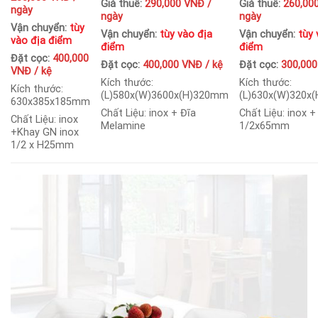
Giá thuê:
290,000 VNĐ /
Giá thuê:
260,00
ngày
ngày
ngày
Vận chuyển:
tùy
Vận chuyển:
tùy vào địa
Vận chuyển:
tùy 
vào địa điểm
điểm
điểm
Đặt cọc:
400,000
Đặt cọc:
400,000 VNĐ / kệ
Đặt cọc:
300,000
VNĐ / kệ
Kích thước:
Kích thước:
Kích thước:
(L)580x(W)3600x(H)320mm
(L)630x(W)320x
630x385x185mm
Chất Liệu: inox + Đĩa
Chất Liệu: inox 
Chất Liệu: inox
Melamine
1/2x65mm
+Khay GN inox
1/2 x H25mm