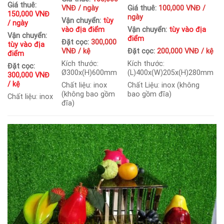
Giá thuê:
VNĐ / ngày
Giá thuê:
100,000 VNĐ /
150,000 VNĐ
ngày
Vận chuyển:
tùy
/ ngày
vào địa điểm
Vận chuyển:
tùy vào địa
Vận chuyển:
điểm
Đặt cọc:
300,000
tùy vào địa
VNĐ / kệ
Đặt cọc:
200,000 VNĐ / kệ
điểm
Kích thước:
Kích thước:
Đặt cọc:
Ø300x(H)600mm
(L)400x(W)205x(H)280mm
300,000 VNĐ
/ kệ
Chất liệu: inox
Chất Liệu: inox (không
(không bao gồm
bao gồm đĩa)
Chất liệu: inox
đĩa)