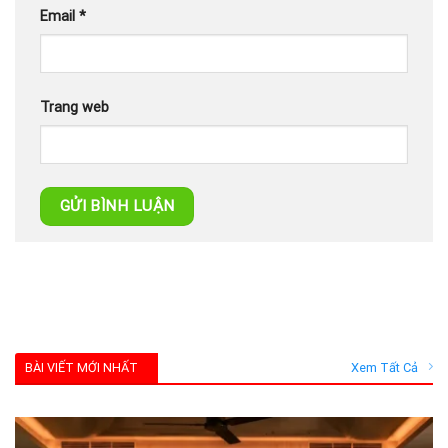
Email
*
Trang web
BÀI VIẾT MỚI NHẤT
Xem Tất Cả