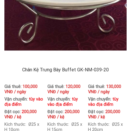
Chân Kệ Trưng Bày Buffet GK-NM-039-20
Giá thuê:
100,000
Giá thuê:
120,000
Giá thuê:
130,000
VNĐ / ngày
VNĐ / ngày
VNĐ / ngày
Vận chuyển:
tùy vào
Vận chuyển:
tùy
Vận chuyển:
tùy
địa điểm
vào địa điểm
vào địa điểm
Đặt cọc:
2
00,000
Đặt cọc:
200,000
Đặt cọc:
200,000
VNĐ / kệ
VNĐ / kệ
VNĐ / kệ
Kích thước: Ø25 x
Kích thước: Ø25 x
Kích thước: Ø25 x
H 10cm
H 15cm
H 20cm