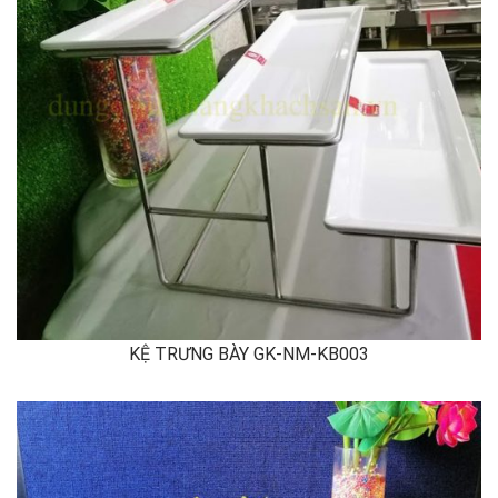
KỆ TRƯNG BÀY GK-NM-KB003