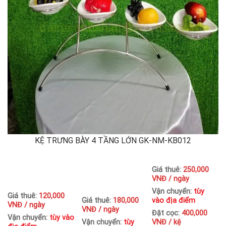
KỆ TRƯNG BÀY 4 TẦNG LỚN GK-NM-KB012
Giá thuê:
250,000
VNĐ / ngày
Vận chuyển:
tùy
Giá thuê:
120,000
Giá thuê:
180,000
vào địa điểm
VNĐ / ngày
VNĐ / ngày
Đặt cọc:
400,000
Vận chuyển:
tùy vào
Vận chuyển:
tùy
VNĐ / kệ