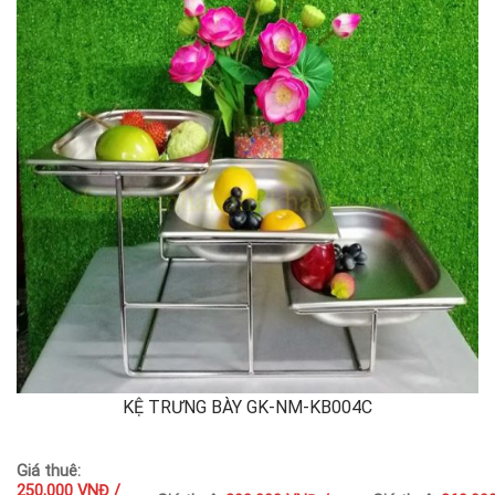
KỆ TRƯNG BÀY GK-NM-KB004C
Giá thuê:
250,000 VNĐ /