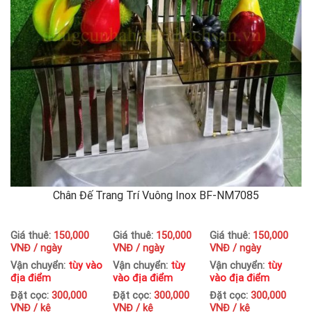
Chân Đế Trang Trí Vuông Inox BF-NM7085
Giá thuê:
150,000
Giá thuê:
150,000
Giá thuê:
150,000
VNĐ / ngày
VNĐ / ngày
VNĐ / ngày
Vận chuyển:
tùy vào
Vận chuyển:
tùy
Vận chuyển:
tùy
địa điểm
vào địa điểm
vào địa điểm
Đặt cọc:
300,000
Đặt cọc:
300,000
Đặt cọc:
300,000
VNĐ / kệ
VNĐ / kệ
VNĐ / kệ