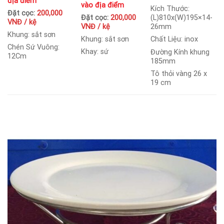
địa điểm
vào địa điểm
Kích Thước:
Đặt cọc:
200,000
Đặt cọc:
200,000
(L)810x(W)195×14-
VNĐ / kệ
VNĐ / kệ
26mm
Khung: sắt sơn
Khung: sắt sơn
Chất Liệu: inox
Chén Sứ Vuông:
Khay: sứ
Đường Kính khung
12Cm
185mm
Tô thỏi vàng 26 x
19 cm