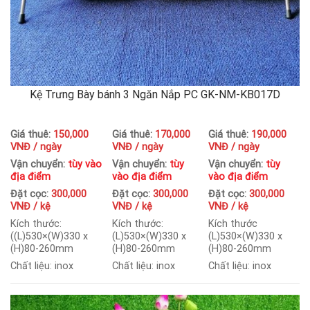
Kệ Trưng Bày bánh 3 Ngăn Nắp PC GK-NM-KB017D
Giá thuê:
150,000
Giá thuê:
170,000
Giá thuê:
190,000
VNĐ / ngày
VNĐ / ngày
VNĐ / ngày
Vận chuyển:
tùy vào
Vận chuyển:
tùy
Vận chuyển:
tùy
địa điểm
vào địa điểm
vào địa điểm
Đặt cọc:
300,000
Đặt cọc:
300,000
Đặt cọc:
300,000
VNĐ / kệ
VNĐ / kệ
VNĐ / kệ
Kích thước:
Kích thước:
Kích thước
((L)530×(W)330 x
(L)530×(W)330 x
(L)530×(W)330 x
(H)80-260mm
(H)80-260mm
(H)80-260mm
Chất liệu: inox
Chất liệu: inox
Chất liệu: inox