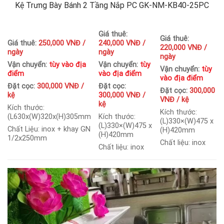
Kệ Trưng Bày Bánh 2 Tầng Nắp PC GK-NM-KB40-25PC
Giá thuê:
Giá thuê:
Giá thuê:
250,000 VNĐ /
240,000 VNĐ /
220,000 VNĐ /
ngày
ngày
ngày
Vận chuyển:
tùy vào địa
Vận chuyển:
tùy
Vận chuyển:
tùy
điểm
vào địa điểm
vào địa điểm
Đặt cọc:
300,000 VNĐ /
Đặt cọc:
Đặt cọc:
300,000
kệ
3
00,000 VNĐ /
VNĐ / kệ
kệ
Kích thước:
Kích thước:
(L630x(W)320x(H)305mm
Kích thước:
(L)330×(W)475 x
(L)330×(W)475 x
Chất Liệu: inox + khay GN
(H)420mm
(H)420mm
1/2x250mm
Chất liệu: inox
Chất liệu: inox