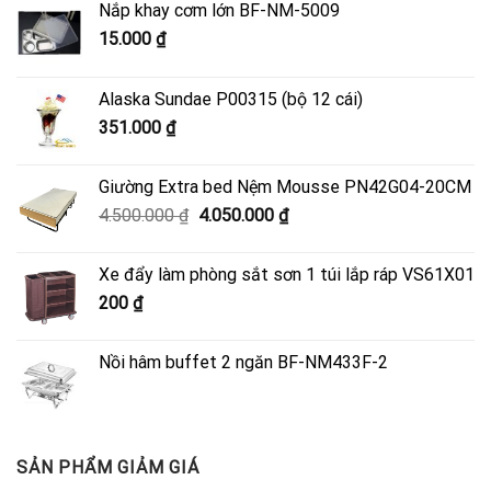
Nắp khay cơm lớn BF-NM-5009
15.000
₫
Alaska Sundae P00315 (bộ 12 cái)
351.000
₫
Giường Extra bed Nệm Mousse PN42G04-20CM
Giá
Giá
4.500.000
₫
4.050.000
₫
gốc
hiện
là:
tại
Xe đẩy làm phòng sắt sơn 1 túi lắp ráp VS61X01
4.500.000 ₫.
là:
200
₫
4.050.000 ₫.
Nồi hâm buffet 2 ngăn BF-NM433F-2
SẢN PHẨM GIẢM GIÁ