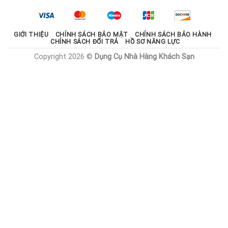
2.100.000 ₫.
là:
1.785.000 ₫.
GIỚI THIỆU
CHÍNH SÁCH BẢO MẬT
CHÍNH SÁCH BẢO HÀNH
CHÍNH SÁCH ĐỔI TRẢ
HỒ SƠ NĂNG LỰC
Copyright 2026 ©
Dụng Cụ Nhà Hàng Khách Sạn