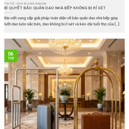
TIN TỨC - CHIA SẺ KINH NGHIỆM
BÍ QUYẾT BẢO QUẢN DAO NHÀ BẾP KHÔNG BỊ RỈ SÉT
Bài viết cung cấp giải pháp toàn diện về bảo quản dao nhà bếp giúp
lưỡi dao luôn sắc bén, dao không bị rỉ sét và kéo dài tuổi thọ của [...]
06
Th8