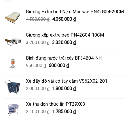
Giường Extra bed Nệm Mousse PN42G04-20CM
Giá
Giá
4.500.000
₫
4.050.000
₫
gốc
hiện
là:
tại
Giường xếp extra bed PN42G04-10CM
4.500.000 ₫.
là:
Giá
Giá
3.700.000
₫
3.330.000
₫
4.050.000 ₫.
gốc
hiện
là:
tại
Bình đựng nước trái cây BF34B04-NH
3.700.000 ₫.
là:
Giá
Giá
950.000
₫
600.000
₫
3.330.000 ₫.
gốc
hiện
là:
tại
Xe đẩy đồ vải có tay cầm VS62X02-201
950.000 ₫.
là:
Giá
Giá
2.000.000
₫
1.800.000
₫
600.000 ₫.
gốc
hiện
là:
tại
Xe thu dọn thức ăn PT29X03
2.000.000 ₫.
là:
Giá
Giá
2.100.000
₫
1.785.000
₫
1.800.000 ₫.
gốc
hiện
là:
tại