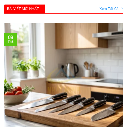
BÀI VIẾT MỚI NHẤT
Xem Tất Cả
08
Th8