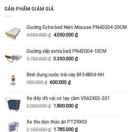
SẢN PHẨM GIẢM GIÁ
Giường Extra bed Nệm Mousse PN42G04-20CM
Giá
Giá
4.500.000
₫
4.050.000
₫
gốc
hiện
là:
tại
Giường xếp extra bed PN42G04-10CM
4.500.000 ₫.
là:
Giá
Giá
3.700.000
₫
3.330.000
₫
4.050.000 ₫.
gốc
hiện
là:
tại
Bình đựng nước trái cây BF34B04-NH
3.700.000 ₫.
là:
Giá
Giá
950.000
₫
600.000
₫
3.330.000 ₫.
gốc
hiện
là:
tại
Xe đẩy đồ vải có tay cầm VS62X02-201
950.000 ₫.
là:
Giá
Giá
2.000.000
₫
1.800.000
₫
600.000 ₫.
gốc
hiện
là:
tại
Xe thu dọn thức ăn PT29X03
2.000.000 ₫.
là:
Giá
Giá
2.100.000
₫
1.785.000
₫
1.800.000 ₫.