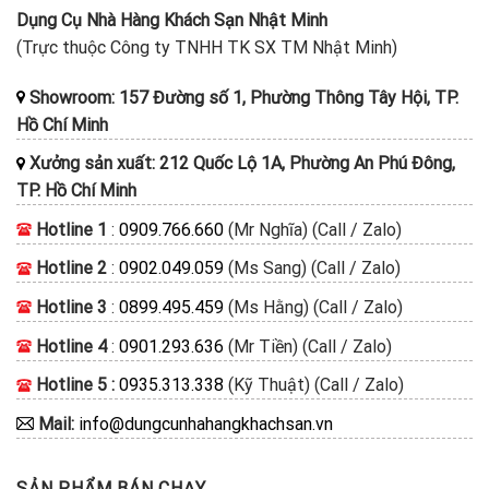
Dụng Cụ Nhà Hàng Khách Sạn Nhật Minh
(Trực thuộc Công ty TNHH TK SX TM Nhật Minh)
Showroom: 157 Đường số 1, Phường Thông Tây Hội, TP.
Hồ Chí Minh
Xưởng sản xuất: 212 Quốc Lộ 1A, Phường An Phú Đông,
TP. Hồ Chí Minh
Hotline 1
:
0909.766.660
(Mr Nghĩa) (Call / Zalo)
Hotline 2
:
0902.049.059
(Ms Sang) (Call / Zalo)
Hotline 3
:
0899.495.459
(Ms Hằng) (Call / Zalo)
Hotline 4
:
0901.293.636
(Mr Tiền) (Call / Zalo)
Hotline 5 :
0935.313.338
(Kỹ Thuật) (Call / Zalo)
Mail:
info@dungcunhahangkhachsan.vn
SẢN PHẨM BÁN CHẠY