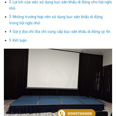
Lợi ích của việc sử dụng bục sân khấu di động cho hội nghị
nhỏ
Những trường hợp nên sử dụng bục sân khấu di động
trong hội nghị nhỏ
Gợi ý địa chỉ địa chỉ cung cấp bục sân khấu di động uy tín
Kết luận