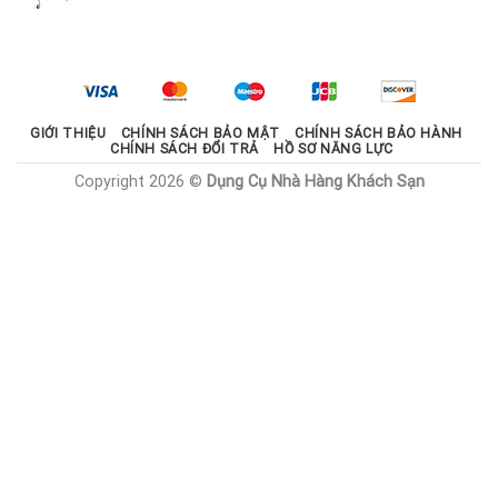
gốc
hiện
là:
tại
2.100.000 ₫.
là:
1.785.000 ₫.
GIỚI THIỆU
CHÍNH SÁCH BẢO MẬT
CHÍNH SÁCH BẢO HÀNH
CHÍNH SÁCH ĐỔI TRẢ
HỒ SƠ NĂNG LỰC
Copyright 2026 ©
Dụng Cụ Nhà Hàng Khách Sạn