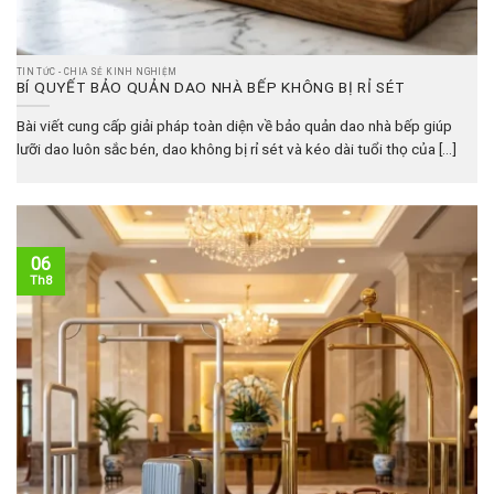
TIN TỨC - CHIA SẺ KINH NGHIỆM
BÍ QUYẾT BẢO QUẢN DAO NHÀ BẾP KHÔNG BỊ RỈ SÉT
Bài viết cung cấp giải pháp toàn diện về bảo quản dao nhà bếp giúp
lưỡi dao luôn sắc bén, dao không bị rỉ sét và kéo dài tuổi thọ của [...]
06
Th8