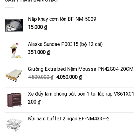
Nắp khay cơm lớn BF-NM-5009
15.000
₫
Alaska Sundae P00315 (bộ 12 cái)
351.000
₫
Giường Extra bed Nệm Mousse PN42G04-20CM
Giá
Giá
4.500.000
₫
4.050.000
₫
gốc
hiện
là:
tại
Xe đẩy làm phòng sắt sơn 1 túi lắp ráp VS61X01
4.500.000 ₫.
là:
200
₫
4.050.000 ₫.
Nồi hâm buffet 2 ngăn BF-NM433F-2