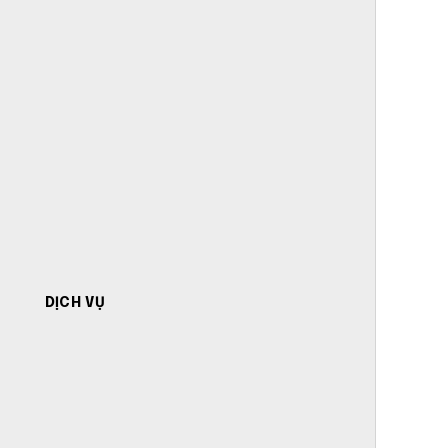
DỊCH VỤ