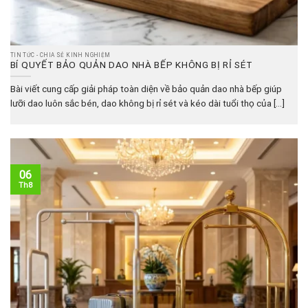
TIN TỨC - CHIA SẺ KINH NGHIỆM
BÍ QUYẾT BẢO QUẢN DAO NHÀ BẾP KHÔNG BỊ RỈ SÉT
Bài viết cung cấp giải pháp toàn diện về bảo quản dao nhà bếp giúp
lưỡi dao luôn sắc bén, dao không bị rỉ sét và kéo dài tuổi thọ của [...]
06
Th8