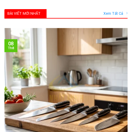
BÀI VIẾT MỚI NHẤT
Xem Tất Cả
08
Th8