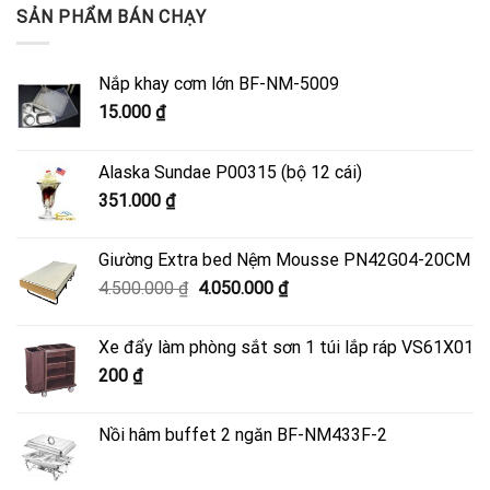
SẢN PHẨM BÁN CHẠY
Nắp khay cơm lớn BF-NM-5009
15.000
₫
Alaska Sundae P00315 (bộ 12 cái)
351.000
₫
Giường Extra bed Nệm Mousse PN42G04-20CM
Giá
Giá
4.500.000
₫
4.050.000
₫
gốc
hiện
là:
tại
Xe đẩy làm phòng sắt sơn 1 túi lắp ráp VS61X01
4.500.000 ₫.
là:
200
₫
4.050.000 ₫.
Nồi hâm buffet 2 ngăn BF-NM433F-2