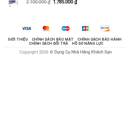
Giá
Giá
2.100.000
₫
1.785.000
₫
1.800.000 ₫.
gốc
hiện
là:
tại
2.100.000 ₫.
là:
1.785.000 ₫.
GIỚI THIỆU
CHÍNH SÁCH BẢO MẬT
CHÍNH SÁCH BẢO HÀNH
CHÍNH SÁCH ĐỔI TRẢ
HỒ SƠ NĂNG LỰC
Copyright 2026 ©
Dụng Cụ Nhà Hàng Khách Sạn