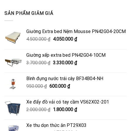
SẢN PHẨM GIẢM GIÁ
Giường Extra bed Nệm Mousse PN42G04-20CM
Giá
Giá
4.500.000
₫
4.050.000
₫
gốc
hiện
là:
tại
Giường xếp extra bed PN42G04-10CM
4.500.000 ₫.
là:
Giá
Giá
3.700.000
₫
3.330.000
₫
4.050.000 ₫.
gốc
hiện
là:
tại
Bình đựng nước trái cây BF34B04-NH
3.700.000 ₫.
là:
Giá
Giá
950.000
₫
600.000
₫
3.330.000 ₫.
gốc
hiện
là:
tại
Xe đẩy đồ vải có tay cầm VS62X02-201
950.000 ₫.
là:
Giá
Giá
2.000.000
₫
1.800.000
₫
600.000 ₫.
gốc
hiện
là:
tại
Xe thu dọn thức ăn PT29X03
2.000.000 ₫.
là: