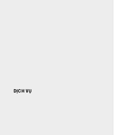
DỊCH VỤ