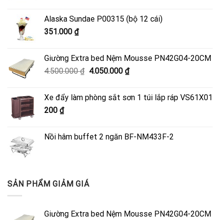
Alaska Sundae P00315 (bộ 12 cái)
351.000
₫
Giường Extra bed Nệm Mousse PN42G04-20CM
Giá
Giá
4.500.000
₫
4.050.000
₫
gốc
hiện
là:
tại
Xe đẩy làm phòng sắt sơn 1 túi lắp ráp VS61X01
4.500.000 ₫.
là:
200
₫
4.050.000 ₫.
Nồi hâm buffet 2 ngăn BF-NM433F-2
SẢN PHẨM GIẢM GIÁ
Giường Extra bed Nệm Mousse PN42G04-20CM