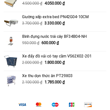
Giá
Giá
4.500.000
₫
4.050.000
₫
gốc
hiện
là:
tại
Giường xếp extra bed PN42G04-10CM
4.500.000 ₫.
là:
Giá
Giá
3.700.000
₫
3.330.000
₫
4.050.000 ₫.
gốc
hiện
là:
tại
Bình đựng nước trái cây BF34B04-NH
3.700.000 ₫.
là:
Giá
Giá
950.000
₫
600.000
₫
3.330.000 ₫.
gốc
hiện
là:
tại
Xe đẩy đồ vải có tay cầm VS62X02-201
950.000 ₫.
là:
Giá
Giá
2.000.000
₫
1.800.000
₫
600.000 ₫.
gốc
hiện
là:
tại
Xe thu dọn thức ăn PT29X03
2.000.000 ₫.
là:
Giá
Giá
2.100.000
₫
1.785.000
₫
1.800.000 ₫.
gốc
hiện
là:
tại
2.100.000 ₫.
là:
1.785.000 ₫.