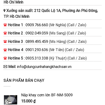
Hồ Chí Minh
Xưởng sản xuất: 212 Quốc Lộ 1A, Phường An Phú Đông,
TP. Hồ Chí Minh
Hotline 1
:
0909.766.660
(Mr Nghĩa) (Call / Zalo)
Hotline 2
:
0902.049.059
(Ms Sang) (Call / Zalo)
Hotline 3
:
0899.495.459
(Ms Hằng) (Call / Zalo)
Hotline 4
:
0901.293.636
(Mr Tiền) (Call / Zalo)
Hotline 5 :
0935.313.338
(Kỹ Thuật) (Call / Zalo)
Mail:
info@dungcunhahangkhachsan.vn
SẢN PHẨM BÁN CHẠY
Nắp khay cơm lớn BF-NM-5009
15.000
₫