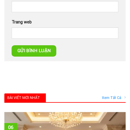
Trang web
BÀI VIẾT MỚI NHẤT
Xem Tất Cả
06