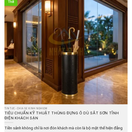
Th8
TIN TỨC - CHIA SẺ KINH NGHIỆM
TIÊU CHUẨN KỸ THUẬT THÙNG ĐỰNG Ô DÙ SẮT SƠN TĨNH
ĐIỆN KHÁCH SẠN
Tiền sảnh không chỉ là nơi đón khách mà còn là bộ mặt thể hiện đẳng