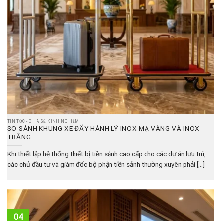
TIN TỨC - CHIA SẺ KINH NGHIỆM
SO SÁNH KHUNG XE ĐẨY HÀNH LÝ INOX MẠ VÀNG VÀ INOX
TRẮNG
Khi thiết lập hệ thống thiết bị tiền sảnh cao cấp cho các dự án lưu trú,
các chủ đầu tư và giám đốc bộ phận tiền sảnh thường xuyên phải [...]
04