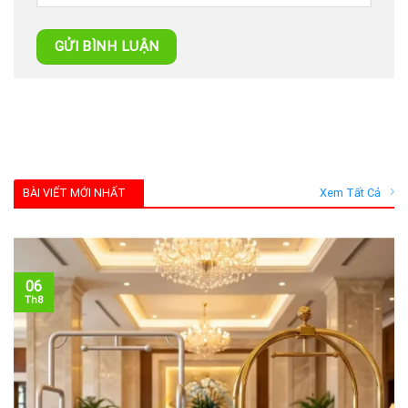
BÀI VIẾT MỚI NHẤT
Xem Tất Cả
06
Th8