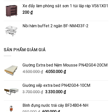
là:
tại
Xe đẩy làm phòng sắt sơn 1 túi lắp ráp VS61X01
4.500.000 ₫.
là:
200
₫
4.050.000 ₫.
Nồi hâm buffet 2 ngăn BF-NM433F-2
SẢN PHẨM GIẢM GIÁ
Giường Extra bed Nệm Mousse PN42G04-20CM
Giá
Giá
4.500.000
₫
4.050.000
₫
gốc
hiện
là:
tại
Giường xếp extra bed PN42G04-10CM
4.500.000 ₫.
là:
Giá
Giá
3.700.000
₫
3.330.000
₫
4.050.000 ₫.
gốc
hiện
là:
tại
Bình đựng nước trái cây BF34B04-NH
3.700.000 ₫.
là:
Giá
Giá
950.000
₫
600.000
₫