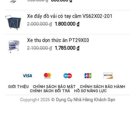
3.330.000 ₫.
gốc
hiện
là:
tại
Xe đẩy đồ vải có tay cầm VS62X02-201
950.000 ₫.
là:
Giá
Giá
2.000.000
₫
1.800.000
₫
600.000 ₫.
gốc
hiện
là:
tại
Xe thu dọn thức ăn PT29X03
2.000.000 ₫.
là:
Giá
Giá
2.100.000
₫
1.785.000
₫
1.800.000 ₫.
gốc
hiện
là:
tại
2.100.000 ₫.
là:
1.785.000 ₫.
GIỚI THIỆU
CHÍNH SÁCH BẢO MẬT
CHÍNH SÁCH BẢO HÀNH
CHÍNH SÁCH ĐỔI TRẢ
HỒ SƠ NĂNG LỰC
Copyright 2026 ©
Dụng Cụ Nhà Hàng Khách Sạn