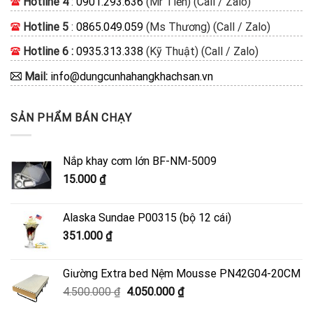
Hotline 4
:
0901.293.636
(Mr Tiền) (Call / Zalo)
Hotline 5
:
0865.049.059
(Ms Thương) (Call / Zalo)
Hotline 6 :
0935.313.338
(Kỹ Thuật) (Call / Zalo)
Mail:
info@dungcunhahangkhachsan.vn
SẢN PHẨM BÁN CHẠY
Nắp khay cơm lớn BF-NM-5009
15.000
₫
Alaska Sundae P00315 (bộ 12 cái)
351.000
₫
Giường Extra bed Nệm Mousse PN42G04-20CM
Giá
Giá
4.500.000
₫
4.050.000
₫
gốc
hiện