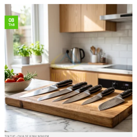
08
Th8
TIN TỨC - CHIA SẺ KINH NGHIỆM