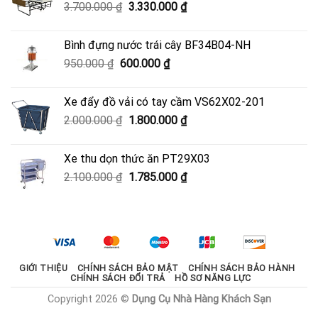
Giá
Giá
3.700.000
₫
3.330.000
₫
4.050.000 ₫.
gốc
hiện
là:
tại
Bình đựng nước trái cây BF34B04-NH
3.700.000 ₫.
là:
Giá
Giá
950.000
₫
600.000
₫
3.330.000 ₫.
gốc
hiện
là:
tại
Xe đẩy đồ vải có tay cầm VS62X02-201
950.000 ₫.
là:
Giá
Giá
2.000.000
₫
1.800.000
₫
600.000 ₫.
gốc
hiện
là:
tại
Xe thu dọn thức ăn PT29X03
2.000.000 ₫.
là:
Giá
Giá
2.100.000
₫
1.785.000
₫
1.800.000 ₫.
gốc
hiện
là:
tại
2.100.000 ₫.
là:
1.785.000 ₫.
GIỚI THIỆU
CHÍNH SÁCH BẢO MẬT
CHÍNH SÁCH BẢO HÀNH
CHÍNH SÁCH ĐỔI TRẢ
HỒ SƠ NĂNG LỰC
Copyright 2026 ©
Dụng Cụ Nhà Hàng Khách Sạn