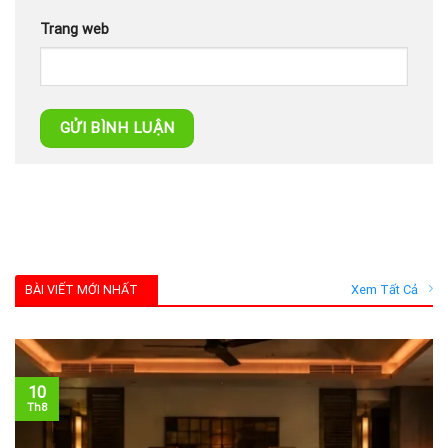
Trang web
BÀI VIẾT MỚI NHẤT
Xem Tất Cả
10
Th8