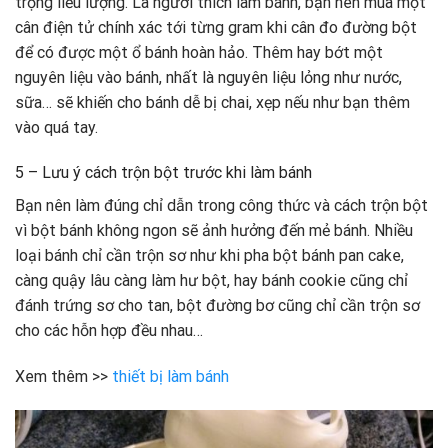
trọng liều lượng. Là người thích làm bánh, bạn nên mua một
cân điện tử chính xác tới từng gram khi cân đo đường bột
để có được một ổ bánh hoàn hảo. Thêm hay bớt một
nguyên liệu vào bánh, nhất là nguyên liệu lỏng như nước,
sữa… sẽ khiến cho bánh dễ bị chai, xẹp nếu như bạn thêm
vào quá tay.
5 – Lưu ý cách trộn bột trước khi làm bánh
Bạn nên làm đúng chỉ dẫn trong công thức và cách trộn bột
vì bột bánh không ngon sẽ ảnh hưởng đến mẻ bánh. Nhiều
loại bánh chỉ cần trộn sơ như khi pha bột bánh pan cake,
càng quậy lâu càng làm hư bột, hay bánh cookie cũng chỉ
đánh trứng sơ cho tan, bột đường bơ cũng chỉ cần trộn sơ
cho các hỗn hợp đều nhau…
Xem thêm >>
thiết bị làm bánh