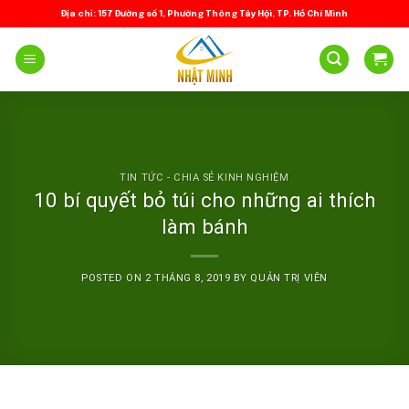
Skip
Địa chỉ: 157 Đường số 1, Phường Thông Tây Hội, TP. Hồ Chí Minh
to
content
TIN TỨC - CHIA SẺ KINH NGHIỆM
10 bí quyết bỏ túi cho những ai thích
làm bánh
POSTED ON
2 THÁNG 8, 2019
BY
QUẢN TRỊ VIÊN