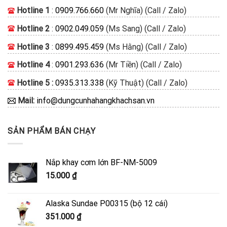
Hotline 1
:
0909.766.660
(Mr Nghĩa) (Call / Zalo)
Hotline 2
:
0902.049.059
(Ms Sang) (Call / Zalo)
Hotline 3
:
0899.495.459
(Ms Hằng) (Call / Zalo)
Hotline 4
:
0901.293.636
(Mr Tiền) (Call / Zalo)
Hotline 5 :
0935.313.338
(Kỹ Thuật) (Call / Zalo)
Mail:
info@dungcunhahangkhachsan.vn
SẢN PHẨM BÁN CHẠY
Nắp khay cơm lớn BF-NM-5009
15.000
₫
Alaska Sundae P00315 (bộ 12 cái)
351.000
₫