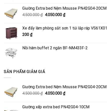
Giường Extra bed Nệm Mousse PN42G04-20CM
Giá
Giá
4.500.000
₫
4.050.000
₫
gốc
hiện
là:
tại
Xe đẩy làm phòng sắt sơn 1 túi lắp ráp VS61X01
4.500.000 ₫.
là:
200
₫
4.050.000 ₫.
Nồi hâm buffet 2 ngăn BF-NM433F-2
SẢN PHẨM GIẢM GIÁ
Giường Extra bed Nệm Mousse PN42G04-20CM
Giá
Giá
4.500.000
₫
4.050.000
₫
gốc
hiện
là:
tại
Giường xếp extra bed PN42G04-10CM
4.500.000 ₫.
là: