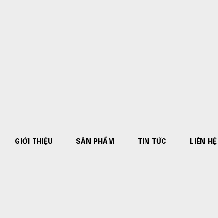
GIỚI THIỆU
SẢN PHẨM
TIN TỨC
LIÊN HỆ