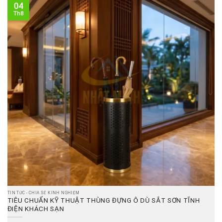
04
Th8
TIN TỨC - CHIA SẺ KINH NGHIỆM
TIÊU CHUẨN KỸ THUẬT THÙNG ĐỰNG Ô DÙ SẮT SƠN TĨNH
ĐIỆN KHÁCH SẠN