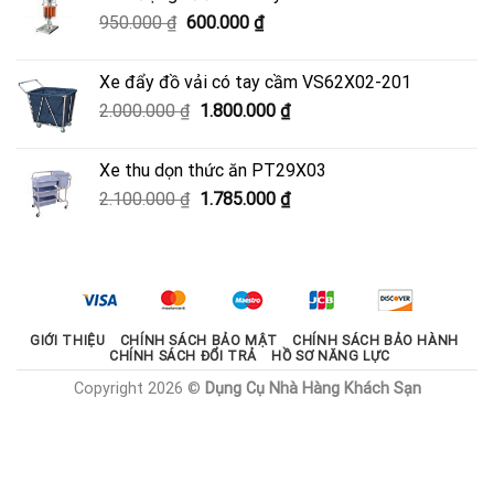
3.700.000 ₫.
là:
Giá
Giá
950.000
₫
600.000
₫
3.330.000 ₫.
gốc
hiện
là:
tại
Xe đẩy đồ vải có tay cầm VS62X02-201
950.000 ₫.
là:
Giá
Giá
2.000.000
₫
1.800.000
₫
600.000 ₫.
gốc
hiện
là:
tại
Xe thu dọn thức ăn PT29X03
2.000.000 ₫.
là:
Giá
Giá
2.100.000
₫
1.785.000
₫
1.800.000 ₫.
gốc
hiện
là:
tại
2.100.000 ₫.
là:
1.785.000 ₫.
GIỚI THIỆU
CHÍNH SÁCH BẢO MẬT
CHÍNH SÁCH BẢO HÀNH
CHÍNH SÁCH ĐỔI TRẢ
HỒ SƠ NĂNG LỰC
Copyright 2026 ©
Dụng Cụ Nhà Hàng Khách Sạn