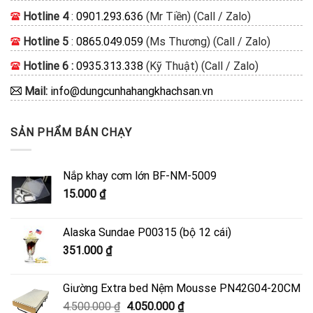
Hotline 4
:
0901.293.636
(Mr Tiền) (Call / Zalo)
Hotline 5
:
0865.049.059
(Ms Thương) (Call / Zalo)
Hotline 6 :
0935.313.338
(Kỹ Thuật) (Call / Zalo)
Mail:
info@dungcunhahangkhachsan.vn
SẢN PHẨM BÁN CHẠY
Nắp khay cơm lớn BF-NM-5009
15.000
₫
Alaska Sundae P00315 (bộ 12 cái)
351.000
₫
Giường Extra bed Nệm Mousse PN42G04-20CM
Giá
Giá
4.500.000
₫
4.050.000
₫