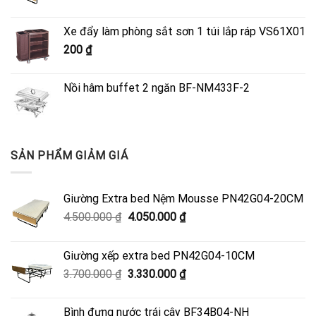
gốc
hiện
là:
tại
Xe đẩy làm phòng sắt sơn 1 túi lắp ráp VS61X01
4.500.000 ₫.
là:
200
₫
4.050.000 ₫.
Nồi hâm buffet 2 ngăn BF-NM433F-2
SẢN PHẨM GIẢM GIÁ
Giường Extra bed Nệm Mousse PN42G04-20CM
Giá
Giá
4.500.000
₫
4.050.000
₫
gốc
hiện
là:
tại
Giường xếp extra bed PN42G04-10CM
4.500.000 ₫.
là:
Giá
Giá
3.700.000
₫
3.330.000
₫
4.050.000 ₫.
gốc
hiện
là:
tại
Bình đựng nước trái cây BF34B04-NH