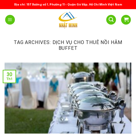
Skip
Địa chỉ: 157 Đường số 1, Phường 11 – Quận Gò Vấp, Hồ Chí Minh Việt Nam
to
content
TAG ARCHIVES:
DỊCH VỤ CHO THUÊ NỒI HÂM
BUFFET
30
Th1