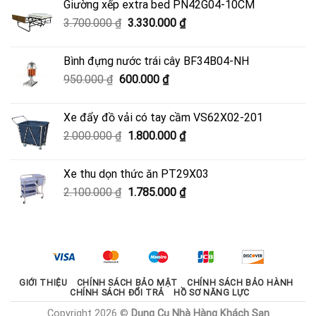
Giường xếp extra bed PN42G04-10CM
4.500.000 ₫.
là:
Giá
Giá
3.700.000
₫
3.330.000
₫
4.050.000 ₫.
gốc
hiện
là:
tại
Bình đựng nước trái cây BF34B04-NH
3.700.000 ₫.
là:
Giá
Giá
950.000
₫
600.000
₫
3.330.000 ₫.
gốc
hiện
là:
tại
Xe đẩy đồ vải có tay cầm VS62X02-201
950.000 ₫.
là:
Giá
Giá
2.000.000
₫
1.800.000
₫
600.000 ₫.
gốc
hiện
là:
tại
Xe thu dọn thức ăn PT29X03
2.000.000 ₫.
là:
Giá
Giá
2.100.000
₫
1.785.000
₫
1.800.000 ₫.
gốc
hiện
là:
tại
2.100.000 ₫.
là:
1.785.000 ₫.
GIỚI THIỆU
CHÍNH SÁCH BẢO MẬT
CHÍNH SÁCH BẢO HÀNH
CHÍNH SÁCH ĐỔI TRẢ
HỒ SƠ NĂNG LỰC
Copyright 2026 ©
Dụng Cụ Nhà Hàng Khách Sạn