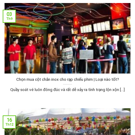
03
Th9
Chọn mua cột chắn inox cho rạp chiếu phim | Loại nào tốt?
Quầy soát vé luôn đông đúc và rất dễ xảy ra tình trạng lộn xộn [...]
16
Th12