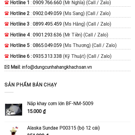
Hotline 1
:
0909.766.660
(Mr Nghĩa) (Call / Zalo)
Hotline 2
:
0902.049.059
(Ms Sang) (Call / Zalo)
Hotline 3
:
0899.495.459
(Ms Hằng) (Call / Zalo)
Hotline 4
:
0901.293.636
(Mr Tiền) (Call / Zalo)
Hotline 5
:
0865.049.059
(Ms Thương) (Call / Zalo)
Hotline 6 :
0935.313.338
(Kỹ Thuật) (Call / Zalo)
Mail:
info@dungcunhahangkhachsan.vn
SẢN PHẨM BÁN CHẠY
Nắp khay cơm lớn BF-NM-5009
15.000
₫
Alaska Sundae P00315 (bộ 12 cái)