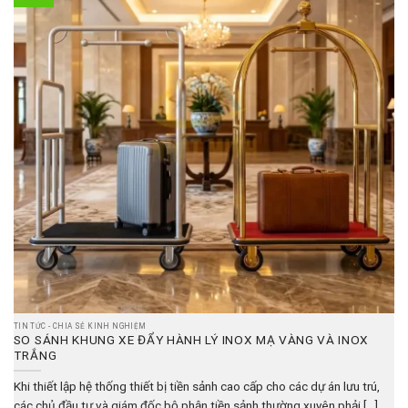
TIN TỨC - CHIA SẺ KINH NGHIỆM
SO SÁNH KHUNG XE ĐẨY HÀNH LÝ INOX MẠ VÀNG VÀ INOX
TRẮNG
Khi thiết lập hệ thống thiết bị tiền sảnh cao cấp cho các dự án lưu trú,
các chủ đầu tư và giám đốc bộ phận tiền sảnh thường xuyên phải [...]