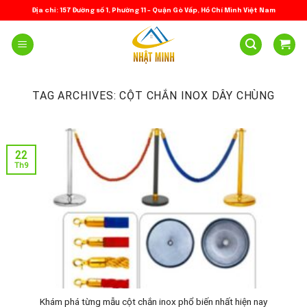
Skip
Địa chỉ: 157 Đường số 1, Phường 11 – Quận Gò Vấp, Hồ Chí Minh Việt Nam
to
content
TAG ARCHIVES:
CỘT CHẮN INOX DÂY CHÙNG
22
Th9
Khám phá từng mẫu cột chắn inox phổ biến nhất hiện nay