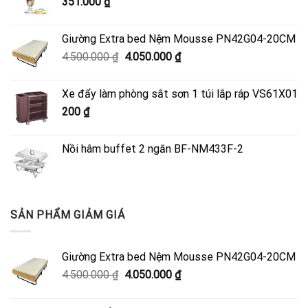
351.000
₫
Giường Extra bed Nệm Mousse PN42G04-20CM
Giá
Giá
4.500.000
₫
4.050.000
₫
gốc
hiện
là:
tại
Xe đẩy làm phòng sắt sơn 1 túi lắp ráp VS61X01
4.500.000 ₫.
là:
200
₫
4.050.000 ₫.
Nồi hâm buffet 2 ngăn BF-NM433F-2
SẢN PHẨM GIẢM GIÁ
Giường Extra bed Nệm Mousse PN42G04-20CM
Giá
Giá
4.500.000
₫
4.050.000
₫
gốc
hiện
là:
tại