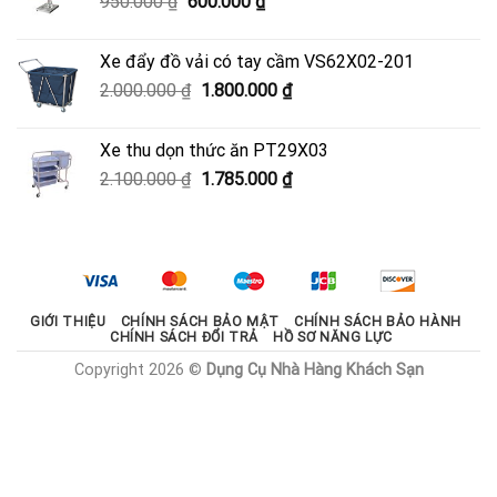
Giá
Giá
950.000
₫
600.000
₫
3.330.000 ₫.
gốc
hiện
là:
tại
Xe đẩy đồ vải có tay cầm VS62X02-201
950.000 ₫.
là:
Giá
Giá
2.000.000
₫
1.800.000
₫
600.000 ₫.
gốc
hiện
là:
tại
Xe thu dọn thức ăn PT29X03
2.000.000 ₫.
là:
Giá
Giá
2.100.000
₫
1.785.000
₫
1.800.000 ₫.
gốc
hiện
là:
tại
2.100.000 ₫.
là:
1.785.000 ₫.
GIỚI THIỆU
CHÍNH SÁCH BẢO MẬT
CHÍNH SÁCH BẢO HÀNH
CHÍNH SÁCH ĐỔI TRẢ
HỒ SƠ NĂNG LỰC
Copyright 2026 ©
Dụng Cụ Nhà Hàng Khách Sạn