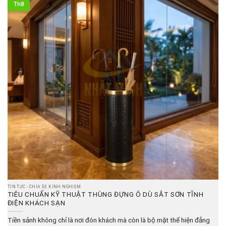
Th8
TIN TỨC - CHIA SẺ KINH NGHIỆM
TIÊU CHUẨN KỸ THUẬT THÙNG ĐỰNG Ô DÙ SẮT SƠN TĨNH
ĐIỆN KHÁCH SẠN
Tiền sảnh không chỉ là nơi đón khách mà còn là bộ mặt thể hiện đẳng