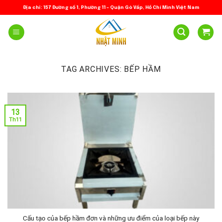
Skip
Địa chỉ: 157 Đường số 1, Phường 11 – Quận Gò Vấp, Hồ Chí Minh Việt Nam
to
content
TAG ARCHIVES:
BẾP HẦM
13
Th11
Cấu tạo của bếp hầm đơn và những ưu điểm của loại bếp này