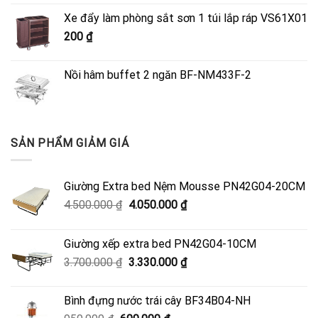
là:
tại
Xe đẩy làm phòng sắt sơn 1 túi lắp ráp VS61X01
4.500.000 ₫.
là:
200
₫
4.050.000 ₫.
Nồi hâm buffet 2 ngăn BF-NM433F-2
SẢN PHẨM GIẢM GIÁ
Giường Extra bed Nệm Mousse PN42G04-20CM
Giá
Giá
4.500.000
₫
4.050.000
₫
gốc
hiện
là:
tại
Giường xếp extra bed PN42G04-10CM
4.500.000 ₫.
là:
Giá
Giá
3.700.000
₫
3.330.000
₫
4.050.000 ₫.
gốc
hiện
là:
tại
Bình đựng nước trái cây BF34B04-NH
3.700.000 ₫.
là: