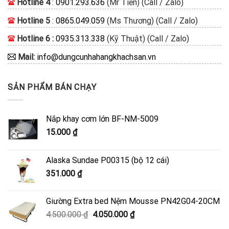
Hotline 4
:
0901.293.636
(Mr Tiền) (Call / Zalo)
Hotline 5
:
0865.049.059
(Ms Thương) (Call / Zalo)
Hotline 6 :
0935.313.338
(Kỹ Thuật) (Call / Zalo)
Mail:
info@dungcunhahangkhachsan.vn
SẢN PHẨM BÁN CHẠY
Nắp khay cơm lớn BF-NM-5009
15.000
₫
Alaska Sundae P00315 (bộ 12 cái)
351.000
₫
Giường Extra bed Nệm Mousse PN42G04-20CM
Giá
Giá
4.500.000
₫
4.050.000
₫
gốc
hiện