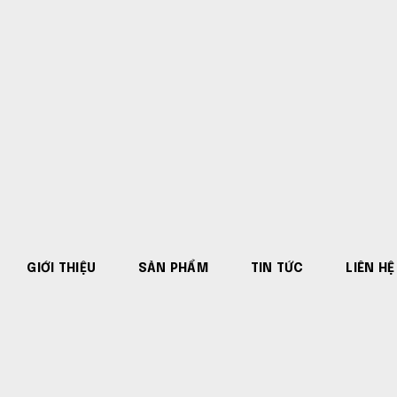
GIỚI THIỆU
SẢN PHẨM
TIN TỨC
LIÊN HỆ