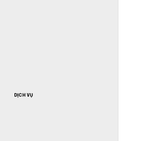
DỊCH VỤ