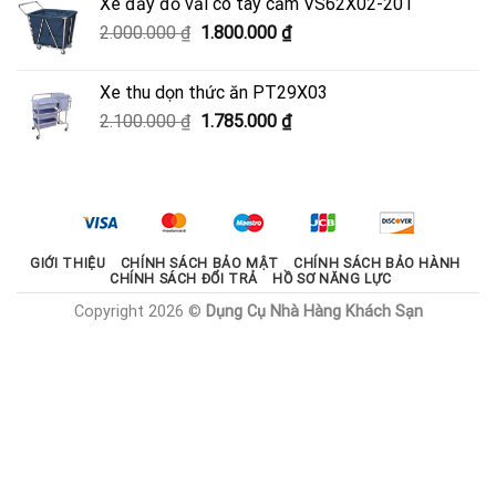
Xe đẩy đồ vải có tay cầm VS62X02-201
950.000 ₫.
là:
Giá
Giá
2.000.000
₫
1.800.000
₫
600.000 ₫.
gốc
hiện
là:
tại
Xe thu dọn thức ăn PT29X03
2.000.000 ₫.
là:
Giá
Giá
2.100.000
₫
1.785.000
₫
1.800.000 ₫.
gốc
hiện
là:
tại
2.100.000 ₫.
là:
1.785.000 ₫.
GIỚI THIỆU
CHÍNH SÁCH BẢO MẬT
CHÍNH SÁCH BẢO HÀNH
CHÍNH SÁCH ĐỔI TRẢ
HỒ SƠ NĂNG LỰC
Copyright 2026 ©
Dụng Cụ Nhà Hàng Khách Sạn