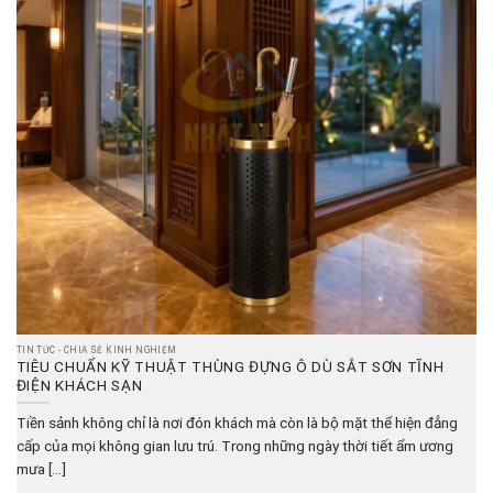
TIN TỨC - CHIA SẺ KINH NGHIỆM
TIÊU CHUẨN KỸ THUẬT THÙNG ĐỰNG Ô DÙ SẮT SƠN TĨNH
ĐIỆN KHÁCH SẠN
Tiền sảnh không chỉ là nơi đón khách mà còn là bộ mặt thể hiện đẳng
cấp của mọi không gian lưu trú. Trong những ngày thời tiết ẩm ương
mưa [...]