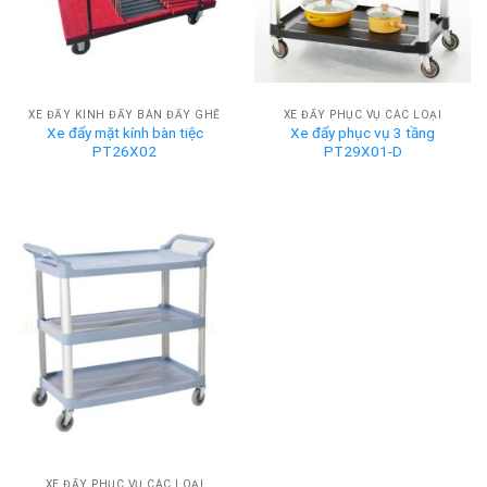
XE ĐẨY KÍNH ĐẨY BÀN ĐẨY GHẾ
XE ĐẨY PHỤC VỤ CÁC LOẠI
Xe đẩy mặt kính bàn tiệc
Xe đẩy phục vụ 3 tầng
PT26X02
PT29X01-D
XE ĐẨY PHỤC VỤ CÁC LOẠI