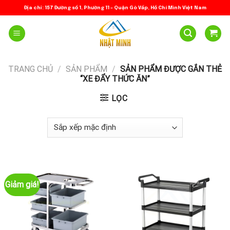
Skip
Địa chỉ: 157 Đường số 1, Phường 11 – Quận Gò Vấp, Hồ Chí Minh Việt Nam
to
content
TRANG CHỦ
/
SẢN PHẨM
/
SẢN PHẨM ĐƯỢC GẮN THẺ
“XE ĐẨY THỨC ĂN”
LỌC
Giảm giá!