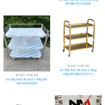
BF-NM-XE755588
XE ĐẨY THỨC ĂN
Xe đẩy thức ăn inox 3 tầng
vàng BF-NM-XD3TV-1
XE ĐẨY THỨC ĂN
Xe đẩy thức ăn inox 3 tầng BF-
NM-XE955090