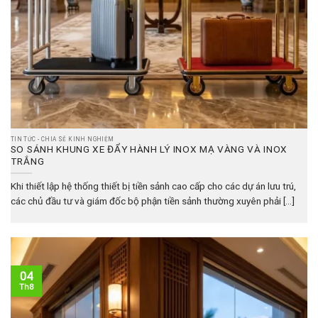
TIN TỨC - CHIA SẺ KINH NGHIỆM
SO SÁNH KHUNG XE ĐẨY HÀNH LÝ INOX MẠ VÀNG VÀ INOX
TRẮNG
Khi thiết lập hệ thống thiết bị tiền sảnh cao cấp cho các dự án lưu trú,
các chủ đầu tư và giám đốc bộ phận tiền sảnh thường xuyên phải [...]
04
Th8