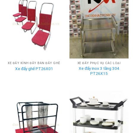
XE ĐẨY KÍNH ĐẨY BÀN ĐẨY GHẾ
XE ĐẨY PHỤC VỤ CÁC LOẠI
Xe đẩy inox 3 tầng 304
Xe đẩy ghế PT26X01
PT26X15