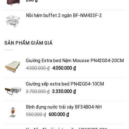
4.050.000 ₫.
Nồi hâm buffet 2 ngăn BF-NM433F-2
SẢN PHẨM GIẢM GIÁ
Giường Extra bed Nệm Mousse PN42G04-20CM
Giá
Giá
4.500.000
₫
4.050.000
₫
gốc
hiện
là:
tại
Giường xếp extra bed PN42G04-10CM
4.500.000 ₫.
là:
Giá
Giá
3.700.000
₫
3.330.000
₫
4.050.000 ₫.
gốc
hiện
là:
tại
Bình đựng nước trái cây BF34B04-NH
3.700.000 ₫.
là:
Giá
Giá
950.000
₫
600.000
₫
3.330.000 ₫.
gốc
hiện
là:
tại