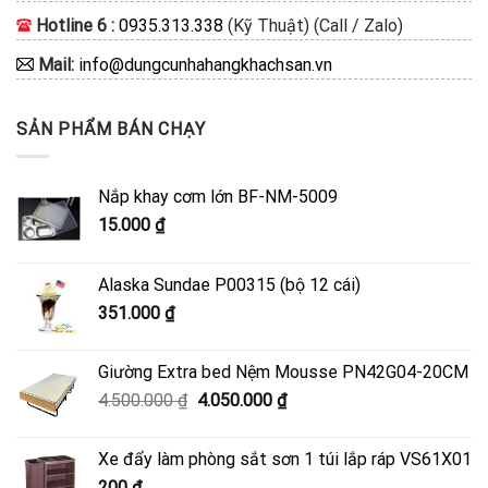
Hotline 6 :
0935.313.338
(Kỹ Thuật) (Call / Zalo)
Mail:
info@dungcunhahangkhachsan.vn
SẢN PHẨM BÁN CHẠY
Nắp khay cơm lớn BF-NM-5009
15.000
₫
Alaska Sundae P00315 (bộ 12 cái)
351.000
₫
Giường Extra bed Nệm Mousse PN42G04-20CM
Giá
Giá
4.500.000
₫
4.050.000
₫
gốc
hiện
là:
tại
Xe đẩy làm phòng sắt sơn 1 túi lắp ráp VS61X01
4.500.000 ₫.
là:
200
₫