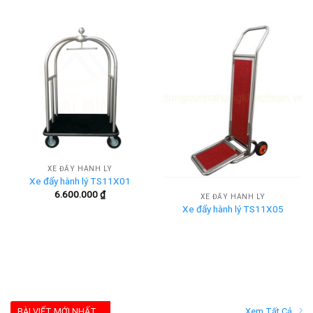
XE ĐẨY HÀNH LÝ
Xe đẩy hành lý TS11X01
6.600.000
₫
XE ĐẨY HÀNH LÝ
Xe đẩy hành lý TS11X05
BÀI VIẾT MỚI NHẤT
Xem Tất Cả