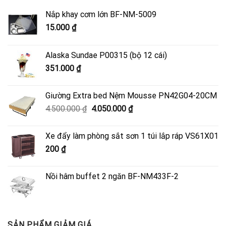
Nắp khay cơm lớn BF-NM-5009
15.000
₫
Alaska Sundae P00315 (bộ 12 cái)
351.000
₫
Giường Extra bed Nệm Mousse PN42G04-20CM
Giá
Giá
4.500.000
₫
4.050.000
₫
gốc
hiện
là:
tại
Xe đẩy làm phòng sắt sơn 1 túi lắp ráp VS61X01
4.500.000 ₫.
là:
200
₫
4.050.000 ₫.
Nồi hâm buffet 2 ngăn BF-NM433F-2
SẢN PHẨM GIẢM GIÁ