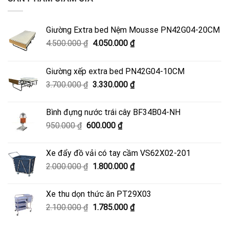
Giường Extra bed Nệm Mousse PN42G04-20CM
Giá
Giá
4.500.000
₫
4.050.000
₫
gốc
hiện
là:
tại
Giường xếp extra bed PN42G04-10CM
4.500.000 ₫.
là:
Giá
Giá
3.700.000
₫
3.330.000
₫
4.050.000 ₫.
gốc
hiện
là:
tại
Bình đựng nước trái cây BF34B04-NH
3.700.000 ₫.
là:
Giá
Giá
950.000
₫
600.000
₫
3.330.000 ₫.
gốc
hiện
là:
tại
Xe đẩy đồ vải có tay cầm VS62X02-201
950.000 ₫.
là:
Giá
Giá
2.000.000
₫
1.800.000
₫
600.000 ₫.
gốc
hiện
là:
tại
Xe thu dọn thức ăn PT29X03
2.000.000 ₫.
là:
Giá
Giá
2.100.000
₫
1.785.000
₫
1.800.000 ₫.
gốc
hiện
là:
tại