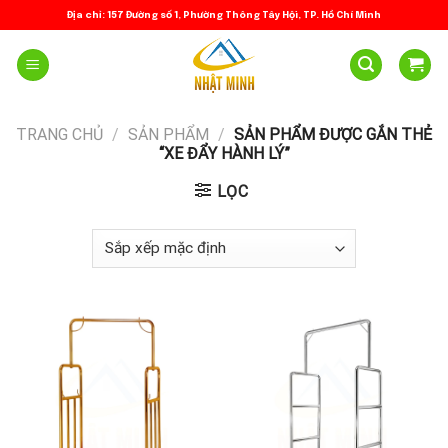
Skip
Địa chỉ: 157 Đường số 1, Phường Thông Tây Hội, TP. Hồ Chí Minh
to
content
TRANG CHỦ
/
SẢN PHẨM
/
SẢN PHẨM ĐƯỢC GẮN THẺ
“XE ĐẨY HÀNH LÝ”
LỌC