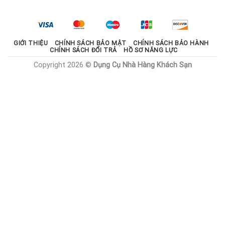
2.100.000 ₫.
là:
1.785.000 ₫.
GIỚI THIỆU
CHÍNH SÁCH BẢO MẬT
CHÍNH SÁCH BẢO HÀNH
CHÍNH SÁCH ĐỔI TRẢ
HỒ SƠ NĂNG LỰC
Copyright 2026 ©
Dụng Cụ Nhà Hàng Khách Sạn