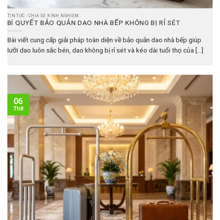
TIN TỨC - CHIA SẺ KINH NGHIỆM
BÍ QUYẾT BẢO QUẢN DAO NHÀ BẾP KHÔNG BỊ RỈ SÉT
Bài viết cung cấp giải pháp toàn diện về bảo quản dao nhà bếp giúp
lưỡi dao luôn sắc bén, dao không bị rỉ sét và kéo dài tuổi thọ của [...]
06
Th8