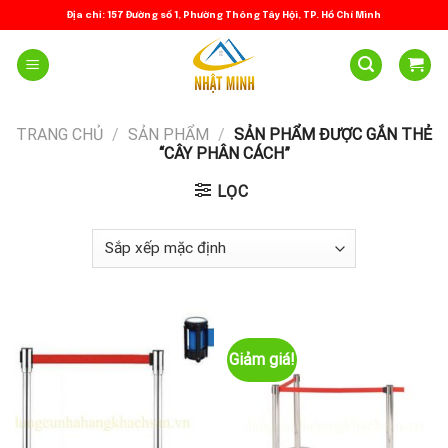
Skip
Địa chỉ: 157 Đường số 1, Phường Thông Tây Hội, TP. Hồ Chí Minh
to
content
TRANG CHỦ
/
SẢN PHẨM
/
SẢN PHẨM ĐƯỢC GẮN THẺ
“CÂY PHÂN CÁCH”
LỌC
Giảm giá!