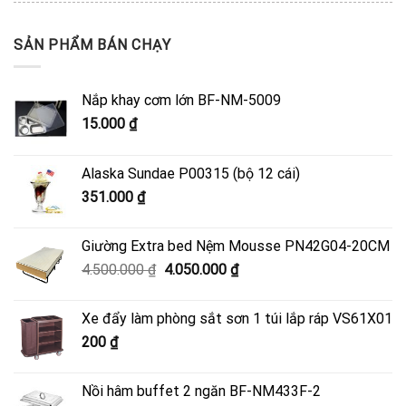
SẢN PHẨM BÁN CHẠY
Nắp khay cơm lớn BF-NM-5009
15.000
₫
Alaska Sundae P00315 (bộ 12 cái)
351.000
₫
Giường Extra bed Nệm Mousse PN42G04-20CM
Giá
Giá
4.500.000
₫
4.050.000
₫
gốc
hiện
là:
tại
Xe đẩy làm phòng sắt sơn 1 túi lắp ráp VS61X01
4.500.000 ₫.
là:
200
₫
4.050.000 ₫.
Nồi hâm buffet 2 ngăn BF-NM433F-2