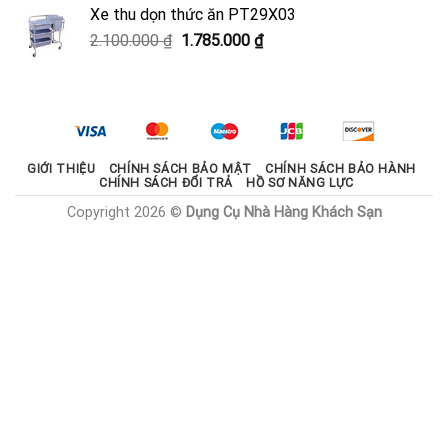
là:
tại
Xe thu dọn thức ăn PT29X03
2.000.000 ₫.
là:
Giá
Giá
2.100.000
₫
1.785.000
₫
1.800.000 ₫.
gốc
hiện
là:
tại
2.100.000 ₫.
là:
1.785.000 ₫.
GIỚI THIỆU
CHÍNH SÁCH BẢO MẬT
CHÍNH SÁCH BẢO HÀNH
CHÍNH SÁCH ĐỔI TRẢ
HỒ SƠ NĂNG LỰC
Copyright 2026 ©
Dụng Cụ Nhà Hàng Khách Sạn