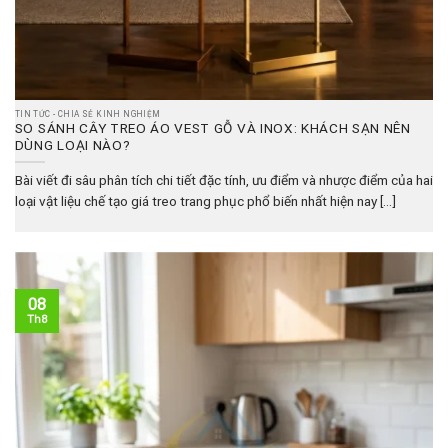
TIN TỨC - CHIA SẺ KINH NGHIỆM
SO SÁNH CÂY TREO ÁO VEST GỖ VÀ INOX: KHÁCH SẠN NÊN
DÙNG LOẠI NÀO?
Bài viết đi sâu phân tích chi tiết đặc tính, ưu điểm và nhược điểm của hai
loại vật liệu chế tạo giá treo trang phục phổ biến nhất hiện nay [...]
08
Th8