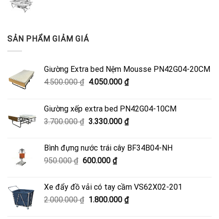
SẢN PHẨM GIẢM GIÁ
Giường Extra bed Nệm Mousse PN42G04-20CM
Giá
Giá
4.500.000
₫
4.050.000
₫
gốc
hiện
là:
tại
Giường xếp extra bed PN42G04-10CM
4.500.000 ₫.
là:
Giá
Giá
3.700.000
₫
3.330.000
₫
4.050.000 ₫.
gốc
hiện
là:
tại
Bình đựng nước trái cây BF34B04-NH
3.700.000 ₫.
là:
Giá
Giá
950.000
₫
600.000
₫
3.330.000 ₫.
gốc
hiện
là:
tại
Xe đẩy đồ vải có tay cầm VS62X02-201
950.000 ₫.
là:
Giá
Giá
2.000.000
₫
1.800.000
₫
600.000 ₫.
gốc
hiện