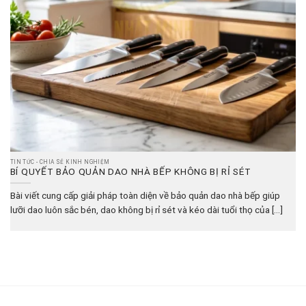
TIN TỨC - CHIA SẺ KINH NGHIỆM
BÍ QUYẾT BẢO QUẢN DAO NHÀ BẾP KHÔNG BỊ RỈ SÉT
Bài viết cung cấp giải pháp toàn diện về bảo quản dao nhà bếp giúp
lưỡi dao luôn sắc bén, dao không bị rỉ sét và kéo dài tuổi thọ của [...]