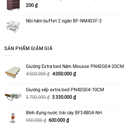
4.500.000 ₫.
là:
200
₫
4.050.000 ₫.
Nồi hâm buffet 2 ngăn BF-NM433F-2
SẢN PHẨM GIẢM GIÁ
Giường Extra bed Nệm Mousse PN42G04-20CM
Giá
Giá
4.500.000
₫
4.050.000
₫
gốc
hiện
là:
tại
Giường xếp extra bed PN42G04-10CM
4.500.000 ₫.
là:
Giá
Giá
3.700.000
₫
3.330.000
₫
4.050.000 ₫.
gốc
hiện
là:
tại
Bình đựng nước trái cây BF34B04-NH
3.700.000 ₫.
là:
Giá
Giá
950.000
₫
600.000
₫
3.330.000 ₫.
gốc
hiện