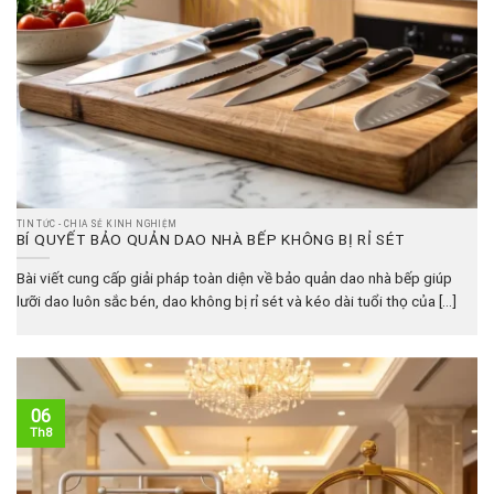
TIN TỨC - CHIA SẺ KINH NGHIỆM
BÍ QUYẾT BẢO QUẢN DAO NHÀ BẾP KHÔNG BỊ RỈ SÉT
Bài viết cung cấp giải pháp toàn diện về bảo quản dao nhà bếp giúp
lưỡi dao luôn sắc bén, dao không bị rỉ sét và kéo dài tuổi thọ của [...]
06
Th8