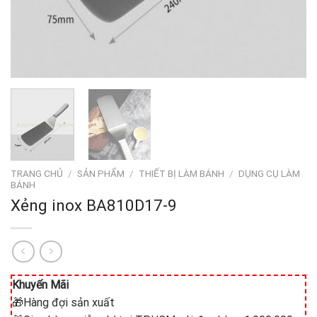
TRANG CHỦ
/
SẢN PHẨM
/
THIẾT BỊ LÀM BÁNH
/
DỤNG CỤ LÀM
BÁNH
Xẻng inox BA810D17-9
Khuyến Mãi
🎁Hàng đợi sản xuất