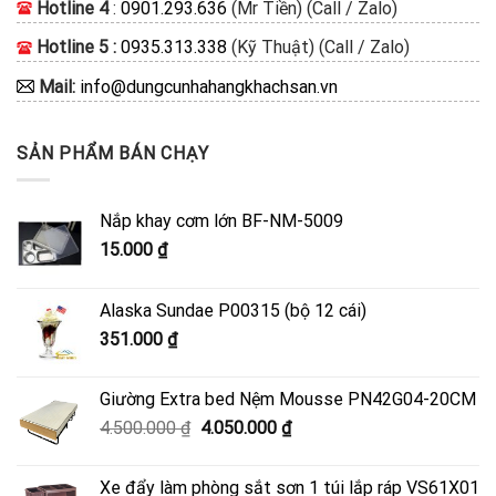
Hotline 4
:
0901.293.636
(Mr Tiền) (Call / Zalo)
Hotline 5 :
0935.313.338
(Kỹ Thuật) (Call / Zalo)
Mail:
info@dungcunhahangkhachsan.vn
SẢN PHẨM BÁN CHẠY
Nắp khay cơm lớn BF-NM-5009
15.000
₫
Alaska Sundae P00315 (bộ 12 cái)
351.000
₫
Giường Extra bed Nệm Mousse PN42G04-20CM
Giá
Giá
4.500.000
₫
4.050.000
₫
gốc
hiện
là:
tại
Xe đẩy làm phòng sắt sơn 1 túi lắp ráp VS61X01