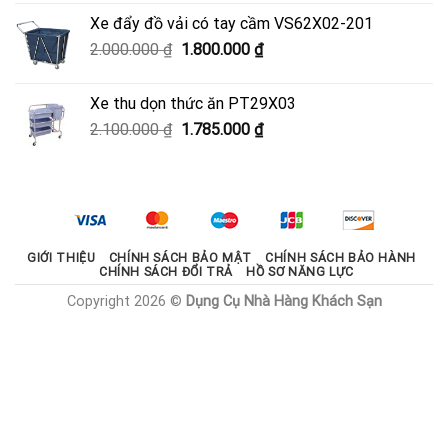
là:
tại
Xe đẩy đồ vải có tay cầm VS62X02-201
950.000 ₫.
là:
Giá
Giá
2.000.000
₫
1.800.000
₫
600.000 ₫.
gốc
hiện
là:
tại
Xe thu dọn thức ăn PT29X03
2.000.000 ₫.
là:
Giá
Giá
2.100.000
₫
1.785.000
₫
1.800.000 ₫.
gốc
hiện
là:
tại
2.100.000 ₫.
là:
1.785.000 ₫.
GIỚI THIỆU
CHÍNH SÁCH BẢO MẬT
CHÍNH SÁCH BẢO HÀNH
CHÍNH SÁCH ĐỔI TRẢ
HỒ SƠ NĂNG LỰC
Copyright 2026 ©
Dụng Cụ Nhà Hàng Khách Sạn