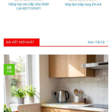
Găng tay cao cấp chịu nhiệt
Máy làm bắp rang ZH-6A
Lớn BD7133001
BÀI VIẾT MỚI NHẤT
Xem Tất Cả
08
Th8