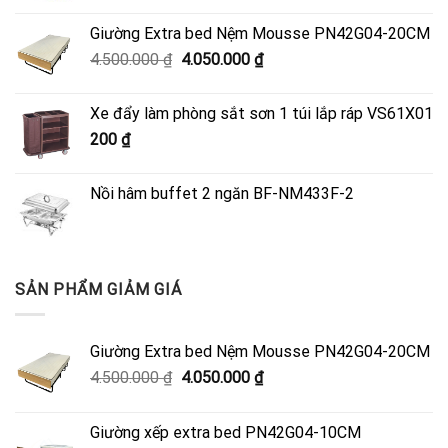
Giường Extra bed Nệm Mousse PN42G04-20CM
Giá
Giá
4.500.000
₫
4.050.000
₫
gốc
hiện
là:
tại
Xe đẩy làm phòng sắt sơn 1 túi lắp ráp VS61X01
4.500.000 ₫.
là:
200
₫
4.050.000 ₫.
Nồi hâm buffet 2 ngăn BF-NM433F-2
SẢN PHẨM GIẢM GIÁ
Giường Extra bed Nệm Mousse PN42G04-20CM
Giá
Giá
4.500.000
₫
4.050.000
₫
gốc
hiện
là:
tại
Giường xếp extra bed PN42G04-10CM
4.500.000 ₫.
là: