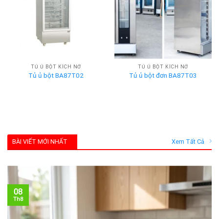
TỦ Ủ BỘT KÍCH NỞ
TỦ Ủ BỘT KÍCH NỞ
Tủ ủ bột BA87T02
Tủ ủ bột đơn BA87T03
BÀI VIẾT MỚI NHẤT
Xem Tất Cả
08
Th8