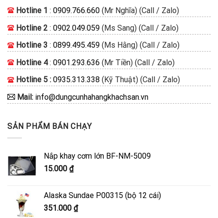
Hotline 1
:
0909.766.660
(Mr Nghĩa) (Call / Zalo)
Hotline 2
:
0902.049.059
(Ms Sang) (Call / Zalo)
Hotline 3
:
0899.495.459
(Ms Hằng) (Call / Zalo)
Hotline 4
:
0901.293.636
(Mr Tiền) (Call / Zalo)
Hotline 5 :
0935.313.338
(Kỹ Thuật) (Call / Zalo)
Mail:
info@dungcunhahangkhachsan.vn
SẢN PHẨM BÁN CHẠY
Nắp khay cơm lớn BF-NM-5009
15.000
₫
Alaska Sundae P00315 (bộ 12 cái)
351.000
₫