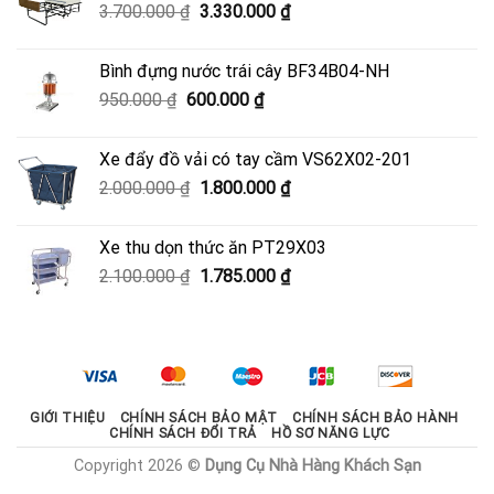
Giá
Giá
3.700.000
₫
3.330.000
₫
4.050.000 ₫.
gốc
hiện
là:
tại
Bình đựng nước trái cây BF34B04-NH
3.700.000 ₫.
là:
Giá
Giá
950.000
₫
600.000
₫
3.330.000 ₫.
gốc
hiện
là:
tại
Xe đẩy đồ vải có tay cầm VS62X02-201
950.000 ₫.
là:
Giá
Giá
2.000.000
₫
1.800.000
₫
600.000 ₫.
gốc
hiện
là:
tại
Xe thu dọn thức ăn PT29X03
2.000.000 ₫.
là:
Giá
Giá
2.100.000
₫
1.785.000
₫
1.800.000 ₫.
gốc
hiện
là:
tại
2.100.000 ₫.
là:
1.785.000 ₫.
GIỚI THIỆU
CHÍNH SÁCH BẢO MẬT
CHÍNH SÁCH BẢO HÀNH
CHÍNH SÁCH ĐỔI TRẢ
HỒ SƠ NĂNG LỰC
Copyright 2026 ©
Dụng Cụ Nhà Hàng Khách Sạn