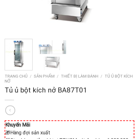
TRANG CHỦ
/
SẢN PHẨM
/
THIẾT BỊ LÀM BÁNH
/
TỦ Ủ BỘT KÍCH
NỞ
Tủ ủ bột kích nở BA87T01
Khuyến Mãi
🎁Hàng đợi sản xuất