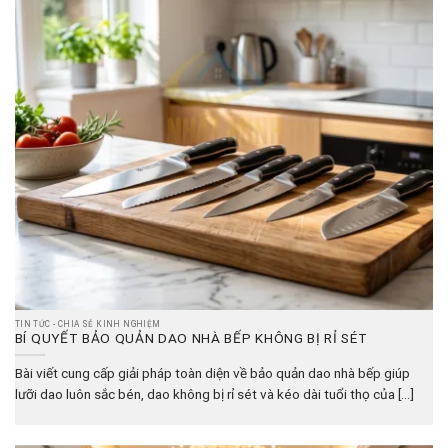
TIN TỨC - CHIA SẺ KINH NGHIỆM
BÍ QUYẾT BẢO QUẢN DAO NHÀ BẾP KHÔNG BỊ RỈ SÉT
Bài viết cung cấp giải pháp toàn diện về bảo quản dao nhà bếp giúp
lưỡi dao luôn sắc bén, dao không bị rỉ sét và kéo dài tuổi thọ của [...]