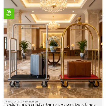
06
Th8
TIN TỨC - CHIA SẺ KINH NGHIỆM
SO SÁNH KHUNG XE ĐẨY HÀNH LÝ INOX MẠ VÀNG VÀ INOX