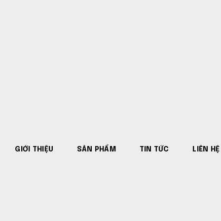
GIỚI THIỆU
SẢN PHẨM
TIN TỨC
LIÊN HỆ