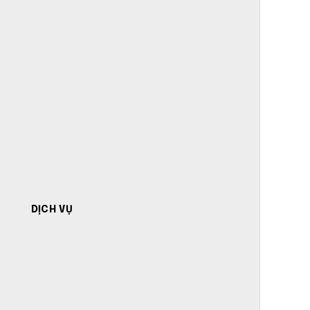
DỊCH VỤ