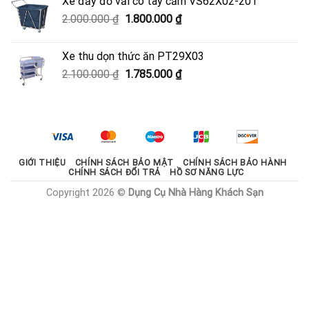
Xe đẩy đồ vải có tay cầm VS62X02-201
950.000 ₫.
là:
Giá
Giá
2.000.000
₫
1.800.000
₫
600.000 ₫.
gốc
hiện
là:
tại
Xe thu dọn thức ăn PT29X03
2.000.000 ₫.
là:
Giá
Giá
2.100.000
₫
1.785.000
₫
1.800.000 ₫.
gốc
hiện
là:
tại
2.100.000 ₫.
là:
1.785.000 ₫.
GIỚI THIỆU
CHÍNH SÁCH BẢO MẬT
CHÍNH SÁCH BẢO HÀNH
CHÍNH SÁCH ĐỔI TRẢ
HỒ SƠ NĂNG LỰC
Copyright 2026 ©
Dụng Cụ Nhà Hàng Khách Sạn