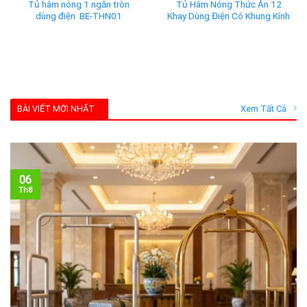
Tủ hâm nóng 1 ngăn tròn
Tủ Hâm Nóng Thức Ăn 12
dùng điện BE-THN01
Khay Dùng Điện Có Khung Kính
BÀI VIẾT MỚI NHẤT
Xem Tất Cả
06
Th8