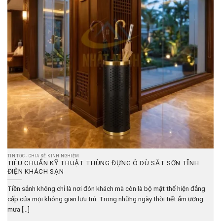
TIN TỨC - CHIA SẺ KINH NGHIỆM
TIÊU CHUẨN KỸ THUẬT THÙNG ĐỰNG Ô DÙ SẮT SƠN TĨNH
ĐIỆN KHÁCH SẠN
Tiền sảnh không chỉ là nơi đón khách mà còn là bộ mặt thể hiện đẳng
cấp của mọi không gian lưu trú. Trong những ngày thời tiết ẩm ương
mưa [...]