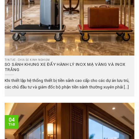
TIN TỨC - CHIA SẺ KINH NGHIỆM
SO SÁNH KHUNG XE ĐẨY HÀNH LÝ INOX MẠ VÀNG VÀ INOX
TRẮNG
Khi thiết lập hệ thống thiết bị tiền sảnh cao cấp cho các dự án lưu trú,
các chủ đầu tư và giám đốc bộ phận tiền sảnh thường xuyên phải [...]
04
Th8