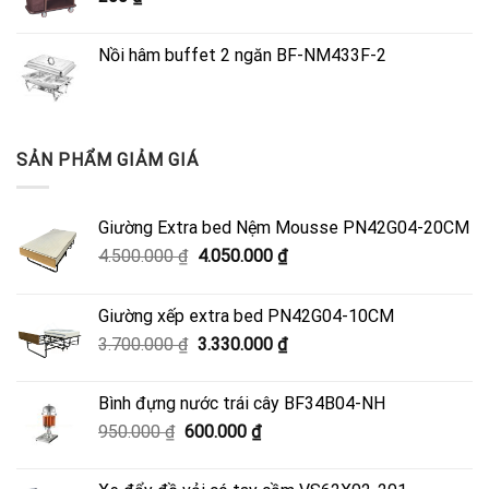
Nồi hâm buffet 2 ngăn BF-NM433F-2
SẢN PHẨM GIẢM GIÁ
Giường Extra bed Nệm Mousse PN42G04-20CM
Giá
Giá
4.500.000
₫
4.050.000
₫
gốc
hiện
là:
tại
Giường xếp extra bed PN42G04-10CM
4.500.000 ₫.
là:
Giá
Giá
3.700.000
₫
3.330.000
₫
4.050.000 ₫.
gốc
hiện
là:
tại
Bình đựng nước trái cây BF34B04-NH
3.700.000 ₫.
là:
Giá
Giá
950.000
₫
600.000
₫
3.330.000 ₫.
gốc
hiện
là:
tại