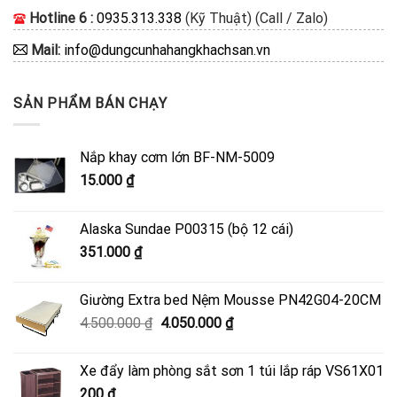
Hotline 6 :
0935.313.338
(Kỹ Thuật) (Call / Zalo)
Mail:
info@dungcunhahangkhachsan.vn
SẢN PHẨM BÁN CHẠY
Nắp khay cơm lớn BF-NM-5009
15.000
₫
Alaska Sundae P00315 (bộ 12 cái)
351.000
₫
Giường Extra bed Nệm Mousse PN42G04-20CM
Giá
Giá
4.500.000
₫
4.050.000
₫
gốc
hiện
là:
tại
Xe đẩy làm phòng sắt sơn 1 túi lắp ráp VS61X01
4.500.000 ₫.
là:
200
₫
4.050.000 ₫.