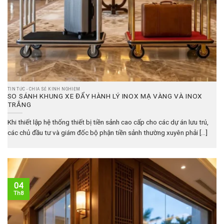
TIN TỨC - CHIA SẺ KINH NGHIỆM
SO SÁNH KHUNG XE ĐẨY HÀNH LÝ INOX MẠ VÀNG VÀ INOX
TRẮNG
Khi thiết lập hệ thống thiết bị tiền sảnh cao cấp cho các dự án lưu trú,
các chủ đầu tư và giám đốc bộ phận tiền sảnh thường xuyên phải [...]
04
Th8