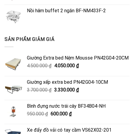
Nồi hâm buffet 2 ngăn BF-NM433F-2
SẢN PHẨM GIẢM GIÁ
Giường Extra bed Nệm Mousse PN42G04-20CM
Giá
Giá
4.500.000
₫
4.050.000
₫
gốc
hiện
là:
tại
Giường xếp extra bed PN42G04-10CM
4.500.000 ₫.
là:
Giá
Giá
3.700.000
₫
3.330.000
₫
4.050.000 ₫.
gốc
hiện
là:
tại
Bình đựng nước trái cây BF34B04-NH
3.700.000 ₫.
là:
Giá
Giá
950.000
₫
600.000
₫
3.330.000 ₫.
gốc
hiện
là:
tại
Xe đẩy đồ vải có tay cầm VS62X02-201
950.000 ₫.
là: