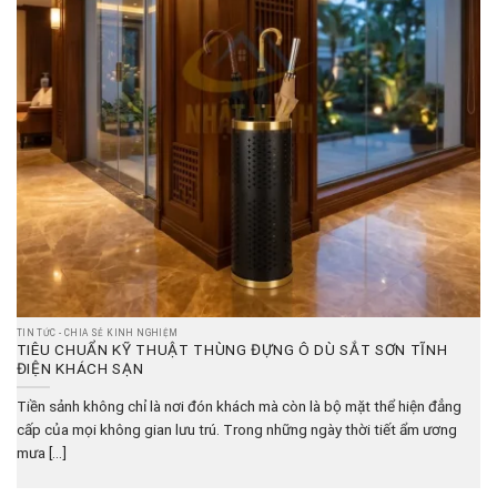
TIN TỨC - CHIA SẺ KINH NGHIỆM
TIÊU CHUẨN KỸ THUẬT THÙNG ĐỰNG Ô DÙ SẮT SƠN TĨNH
ĐIỆN KHÁCH SẠN
Tiền sảnh không chỉ là nơi đón khách mà còn là bộ mặt thể hiện đẳng
cấp của mọi không gian lưu trú. Trong những ngày thời tiết ẩm ương
mưa [...]