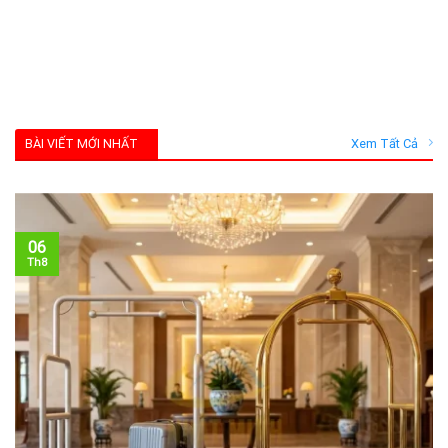
BÀI VIẾT MỚI NHẤT
Xem Tất Cả
06
Th8