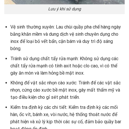
Lưu ý khi sử dụng
Vệ sinh thường xuyên: Lau chùi quầy pha chế hàng ngày
bằng khăn mềm và dung dịch vệ sinh chuyên dụng cho
inox để loại bỏ vết bẩn, cặn bám và duy trì độ sáng
bóng.
Tránh sử dụng chất tẩy rửa mạnh: Không sử dụng các
chất tẩy rửa mạnh có tính axit hoặc clo cao, vì có thể
gây ăn mòn và làm hỏng bề mặt inox.
Không để vật sắc nhọn cào xước: Tránh để các vật sắc
nhọn, cứng cào xước bề mặt inox, gây mất thẩm mỹ và
tạo điều kiện cho gỉ sét phát triển.
Kiểm tra định kỳ các chi tiết: Kiểm tra định kỳ các mối
hàn, ốc vít, bánh xe, vòi nước, hệ thống thoát nước để
phát hiện và xử lý kịp thời các sự cố, đảm bảo quầy bar
hoạt động ổn định.