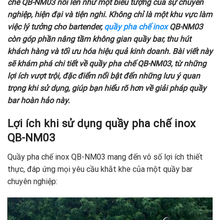
chế QB-NM03 nổi lên như một biểu tượng của sự chuyên
nghiệp, hiện đại và tiện nghi. Không chỉ là một khu vực làm
việc lý tưởng cho bartender,
quầy pha chế inox
QB-NM03
còn góp phần nâng tầm không gian quầy bar, thu hút
khách hàng và tối ưu hóa hiệu quả kinh doanh. Bài viết này
sẽ khám phá chi tiết về quầy pha chế QB-NM03, từ những
lợi ích vượt trội, đặc điểm nổi bật đến những lưu ý quan
trọng khi sử dụng, giúp bạn hiểu rõ hơn về giải pháp quầy
bar hoàn hảo này.
Lợi ích khi sử dụng quầy pha chế inox
QB-NM03
Quầy pha chế inox QB-NM03 mang đến vô số lợi ích thiết
thực, đáp ứng mọi yêu cầu khắt khe của một quầy bar
chuyên nghiệp: