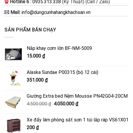
Hotline 6 :
0935.313.338
(Kỹ Thuật) (Call / Zalo)
Mail:
info@dungcunhahangkhachsan.vn
SẢN PHẨM BÁN CHẠY
Nắp khay cơm lớn BF-NM-5009
15.000
₫
Alaska Sundae P00315 (bộ 12 cái)
351.000
₫
Giường Extra bed Nệm Mousse PN42G04-20CM
Giá
Giá
4.500.000
₫
4.050.000
₫
gốc
hiện
là:
tại
Xe đẩy làm phòng sắt sơn 1 túi lắp ráp VS61X01
4.500.000 ₫.
là:
200
₫
4.050.000 ₫.