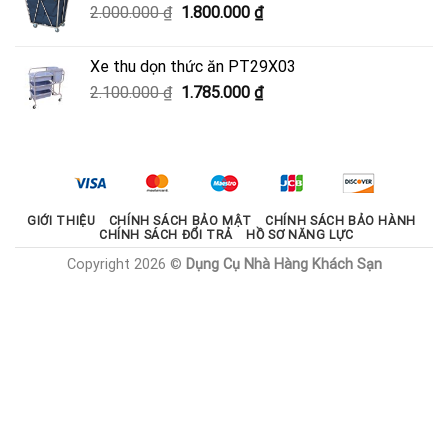
Giá
Giá
2.000.000
₫
1.800.000
₫
600.000 ₫.
gốc
hiện
là:
tại
Xe thu dọn thức ăn PT29X03
2.000.000 ₫.
là:
Giá
Giá
2.100.000
₫
1.785.000
₫
1.800.000 ₫.
gốc
hiện
là:
tại
2.100.000 ₫.
là:
1.785.000 ₫.
GIỚI THIỆU
CHÍNH SÁCH BẢO MẬT
CHÍNH SÁCH BẢO HÀNH
CHÍNH SÁCH ĐỔI TRẢ
HỒ SƠ NĂNG LỰC
Copyright 2026 ©
Dụng Cụ Nhà Hàng Khách Sạn