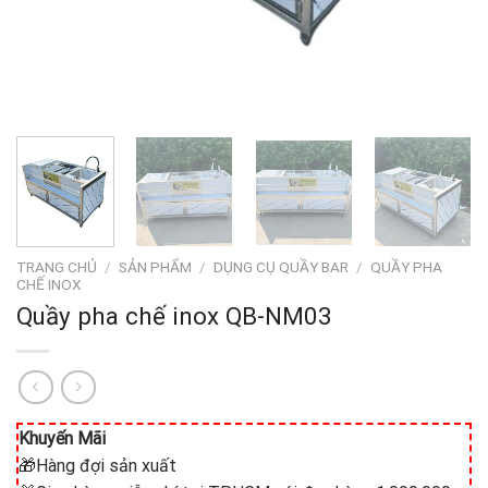
TRANG CHỦ
/
SẢN PHẨM
/
DỤNG CỤ QUẦY BAR
/
QUẦY PHA
CHẾ INOX
Quầy pha chế inox QB-NM03
Khuyến Mãi
🎁Hàng đợi sản xuất