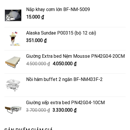
Nắp khay cơm lớn BF-NM-5009
15.000
₫
Alaska Sundae P00315 (bộ 12 cái)
351.000
₫
Giường Extra bed Nệm Mousse PN42G04-20CM
Giá
Giá
4.500.000
₫
4.050.000
₫
gốc
hiện
là:
tại
Nồi hâm buffet 2 ngăn BF-NM433F-2
4.500.000 ₫.
là:
4.050.000 ₫.
Giường xếp extra bed PN42G04-10CM
Giá
Giá
3.700.000
₫
3.330.000
₫
gốc
hiện
là:
tại
3.700.000 ₫.
là: