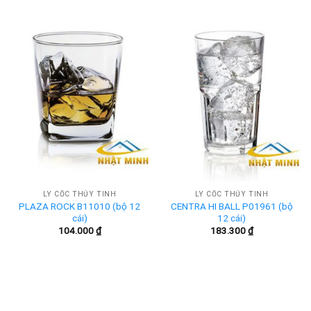
LY CỐC THỦY TINH
LY CỐC THỦY TINH
PLAZA ROCK B11010 (bộ 12
CENTRA HI BALL P01961 (bộ
cái)
12 cái)
104.000
₫
183.300
₫