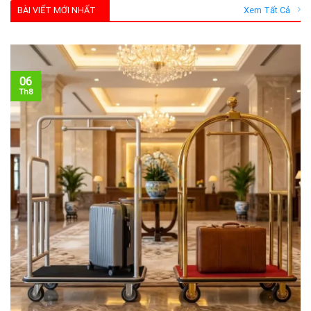
BÀI VIẾT MỚI NHẤT
Xem Tất Cả
06
Th8