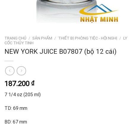
TRANG CHỦ
/
SẢN PHẨM
/
THIẾT BỊ PHÒNG TIỆC - HỘI NGHỊ
/
LY
CỐC THỦY TINH
NEW YORK JUICE B07807 (bộ 12 cái)
187.200
₫
7 1/4 oz (205 ml)
TD: 69 mm
BD: 67 mm