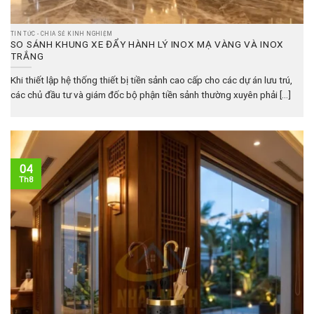
TIN TỨC - CHIA SẺ KINH NGHIỆM
SO SÁNH KHUNG XE ĐẨY HÀNH LÝ INOX MẠ VÀNG VÀ INOX
TRẮNG
Khi thiết lập hệ thống thiết bị tiền sảnh cao cấp cho các dự án lưu trú,
các chủ đầu tư và giám đốc bộ phận tiền sảnh thường xuyên phải [...]
04
Th8