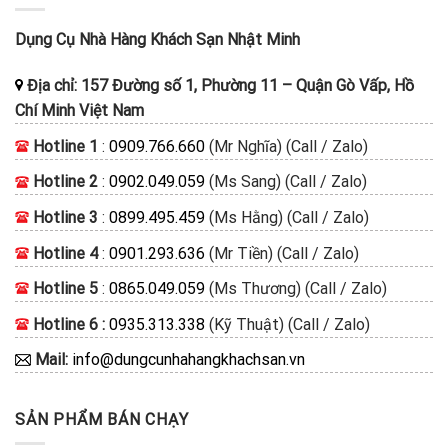
Dụng Cụ Nhà Hàng Khách Sạn Nhật Minh
Địa chỉ:
157 Đường số 1, Phường 11
–
Quận Gò Vấp, Hồ
Chí Minh
Việt Nam
Hotline 1
:
0909.766.660
(Mr Nghĩa) (Call / Zalo)
Hotline 2
:
0902.049.059
(Ms Sang) (Call / Zalo)
Hotline 3
:
0899.495.459
(Ms Hằng) (Call / Zalo)
Hotline 4
:
0901.293.636
(Mr Tiền) (Call / Zalo)
Hotline 5
:
0865.049.059
(Ms Thương) (Call / Zalo)
Hotline 6 :
0935.313.338
(Kỹ Thuật) (Call / Zalo)
Mail:
info@dungcunhahangkhachsan.vn
SẢN PHẨM BÁN CHẠY