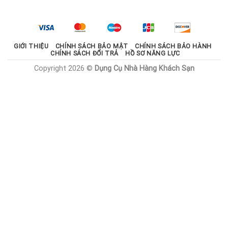
là:
tại
2.100.000 ₫.
là:
1.785.000 ₫.
GIỚI THIỆU
CHÍNH SÁCH BẢO MẬT
CHÍNH SÁCH BẢO HÀNH
CHÍNH SÁCH ĐỔI TRẢ
HỒ SƠ NĂNG LỰC
Copyright 2026 ©
Dụng Cụ Nhà Hàng Khách Sạn