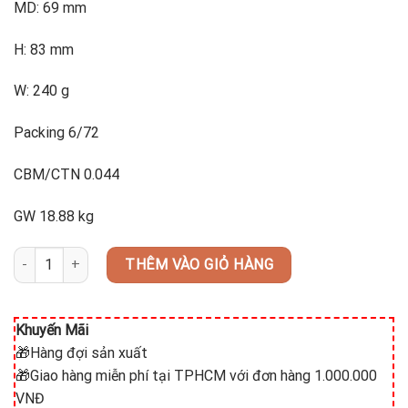
MD: 69 mm
H: 83 mm
W: 240 g
Packing 6/72
CBM/CTN 0.044
GW 18.88 kg
NEW YORK JUICE B07807 (bộ 12 cái) số lượng
THÊM VÀO GIỎ HÀNG
Khuyến Mãi
🎁Hàng đợi sản xuất
🎁Giao hàng miễn phí tại TPHCM với đơn hàng 1.000.000
VNĐ