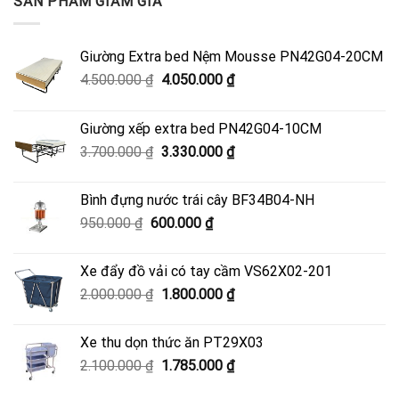
SẢN PHẨM GIẢM GIÁ
3.330.000 ₫.
Giường Extra bed Nệm Mousse PN42G04-20CM
Giá
Giá
4.500.000
₫
4.050.000
₫
gốc
hiện
là:
tại
Giường xếp extra bed PN42G04-10CM
4.500.000 ₫.
là:
Giá
Giá
3.700.000
₫
3.330.000
₫
4.050.000 ₫.
gốc
hiện
là:
tại
Bình đựng nước trái cây BF34B04-NH
3.700.000 ₫.
là:
Giá
Giá
950.000
₫
600.000
₫
3.330.000 ₫.
gốc
hiện
là:
tại
Xe đẩy đồ vải có tay cầm VS62X02-201
950.000 ₫.
là:
Giá
Giá
2.000.000
₫
1.800.000
₫
600.000 ₫.
gốc
hiện
là:
tại
Xe thu dọn thức ăn PT29X03
2.000.000 ₫.
là:
Giá
Giá
2.100.000
₫
1.785.000
₫
1.800.000 ₫.
gốc
hiện