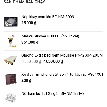
SẢN PHẨM BÁN CHẠY
Nắp khay cơm lớn BF-NM-5009
15.000
₫
Alaska Sundae P00315 (bộ 12 cái)
351.000
₫
Giường Extra bed Nệm Mousse PN42G04-20CM
Giá
Giá
4.500.000
₫
4.050.000
₫
gốc
hiện
là:
tại
Xe đẩy làm phòng sắt sơn 1 túi lắp ráp VS61X01
4.500.000 ₫.
là:
200
₫
4.050.000 ₫.
Nồi hâm buffet 2 ngăn BF-NM433F-2