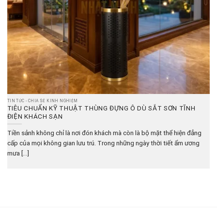
TIN TỨC - CHIA SẺ KINH NGHIỆM
TIÊU CHUẨN KỸ THUẬT THÙNG ĐỰNG Ô DÙ SẮT SƠN TĨNH
ĐIỆN KHÁCH SẠN
Tiền sảnh không chỉ là nơi đón khách mà còn là bộ mặt thể hiện đẳng
cấp của mọi không gian lưu trú. Trong những ngày thời tiết ẩm ương
mưa [...]