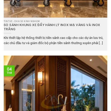
TIN TỨC - CHIA SẺ KINH NGHIỆM
SO SÁNH KHUNG XE ĐẨY HÀNH LÝ INOX MẠ VÀNG VÀ INOX
TRẮNG
Khi thiết lập hệ thống thiết bị tiền sảnh cao cấp cho các dự án lưu trú,
các chủ đầu tư và giám đốc bộ phận tiền sảnh thường xuyên phải [...]
04
Th8