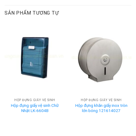
SẢN PHẨM TƯƠNG TỰ
HỘP ĐỰNG GIẤY VỆ SINH
HỘP ĐỰNG GIẤY VỆ SINH
Hộp đựng giấy vệ sinh Chữ
Hộp đựng khăn giấy inox tròn
Nhật LK-6604B
lớn bóng 121614027