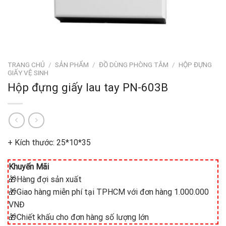
TRANG CHỦ
/
SẢN PHẨM
/
ĐỒ DÙNG PHÒNG TẮM
/
HỘP ĐỰNG
GIẤY VỆ SINH
Hộp đựng giấy lau tay PN-603B
+ Kích thước: 25*10*35
Khuyến Mãi
🎁Hàng đợi sản xuất
🎁Giao hàng miễn phí tại TPHCM với đơn hàng 1.000.000
VNĐ
🎁Chiết khấu cho đơn hàng số lượng lớn