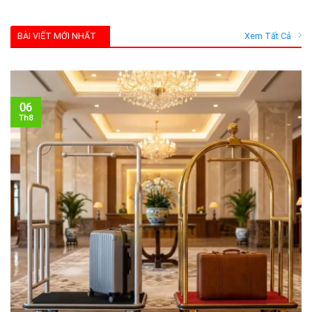
BÀI VIẾT MỚI NHẤT
Xem Tất Cả
06
Th8