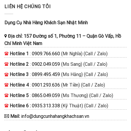
LIÊN HỆ CHÚNG TÔI
Dụng Cụ Nhà Hàng Khách Sạn Nhật Minh
Địa chỉ:
157 Đường số 1, Phường 11
–
Quận Gò Vấp, Hồ
Chí Minh
Việt Nam
Hotline 1
:
0909.766.660
(Mr Nghĩa) (Call / Zalo)
Hotline 2
:
0902.049.059
(Ms Sang) (Call / Zalo)
Hotline 3
:
0899.495.459
(Ms Hằng) (Call / Zalo)
Hotline 4
:
0901.293.636
(Mr Tiền) (Call / Zalo)
Hotline 5
:
0865.049.059
(Ms Thương) (Call / Zalo)
Hotline 6 :
0935.313.338
(Kỹ Thuật) (Call / Zalo)
Mail:
info@dungcunhahangkhachsan.vn