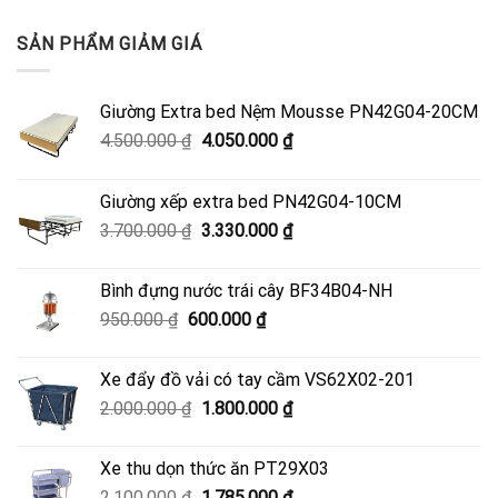
SẢN PHẨM GIẢM GIÁ
Giường Extra bed Nệm Mousse PN42G04-20CM
Giá
Giá
4.500.000
₫
4.050.000
₫
gốc
hiện
là:
tại
Giường xếp extra bed PN42G04-10CM
4.500.000 ₫.
là:
Giá
Giá
3.700.000
₫
3.330.000
₫
4.050.000 ₫.
gốc
hiện
là:
tại
Bình đựng nước trái cây BF34B04-NH
3.700.000 ₫.
là:
Giá
Giá
950.000
₫
600.000
₫
3.330.000 ₫.
gốc
hiện
là:
tại
Xe đẩy đồ vải có tay cầm VS62X02-201
950.000 ₫.
là:
Giá
Giá
2.000.000
₫
1.800.000
₫
600.000 ₫.
gốc
hiện
là:
tại
Xe thu dọn thức ăn PT29X03
2.000.000 ₫.
là:
Giá
Giá
2.100.000
₫
1.785.000
₫