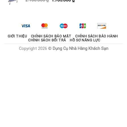
1.800.000 ₫.
gốc
hiện
là:
tại
2.100.000 ₫.
là:
1.785.000 ₫.
GIỚI THIỆU
CHÍNH SÁCH BẢO MẬT
CHÍNH SÁCH BẢO HÀNH
CHÍNH SÁCH ĐỔI TRẢ
HỒ SƠ NĂNG LỰC
Copyright 2026 ©
Dụng Cụ Nhà Hàng Khách Sạn