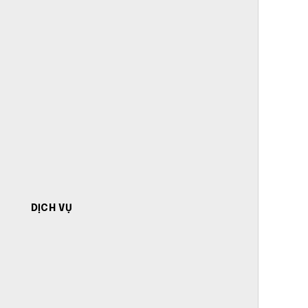
DỊCH VỤ