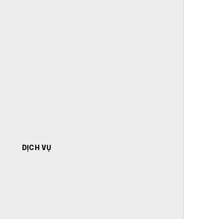
DỊCH VỤ