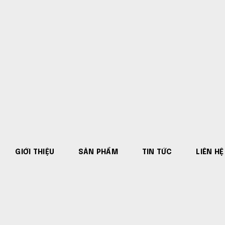
GIỚI THIỆU
SẢN PHẨM
TIN TỨC
LIÊN HỆ