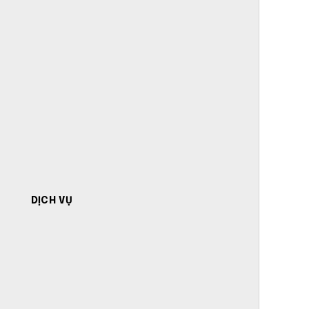
DỊCH VỤ