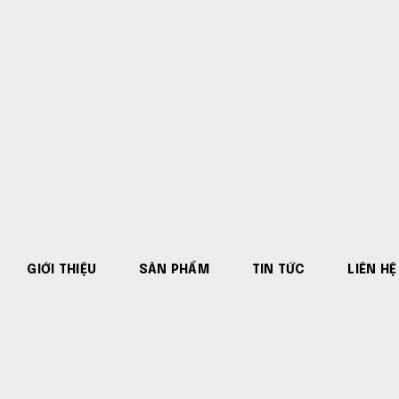
GIỚI THIỆU
SẢN PHẨM
TIN TỨC
LIÊN HỆ