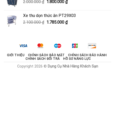
Giá
Giá
2.000.000
₫
1.800.000
₫
600.000 ₫.
gốc
hiện
là:
tại
Xe thu dọn thức ăn PT29X03
2.000.000 ₫.
là:
Giá
Giá
2.100.000
₫
1.785.000
₫
1.800.000 ₫.
gốc
hiện
là:
tại
2.100.000 ₫.
là:
1.785.000 ₫.
GIỚI THIỆU
CHÍNH SÁCH BẢO MẬT
CHÍNH SÁCH BẢO HÀNH
CHÍNH SÁCH ĐỔI TRẢ
HỒ SƠ NĂNG LỰC
Copyright 2026 ©
Dụng Cụ Nhà Hàng Khách Sạn