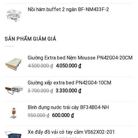
Nồi hâm buffet 2 ngăn BF-NM433F-2
SẢN PHẨM GIẢM GIÁ
Giường Extra bed Nệm Mousse PN42G04-20CM
Giá
Giá
4.500.000
₫
4.050.000
₫
gốc
hiện
là:
tại
Giường xếp extra bed PN42G04-10CM
4.500.000 ₫.
là:
Giá
Giá
3.700.000
₫
3.330.000
₫
4.050.000 ₫.
gốc
hiện
là:
tại
Bình đựng nước trái cây BF34B04-NH
3.700.000 ₫.
là:
Giá
Giá
950.000
₫
600.000
₫
3.330.000 ₫.
gốc
hiện
là:
tại
Xe đẩy đồ vải có tay cầm VS62X02-201
950.000 ₫.
là: