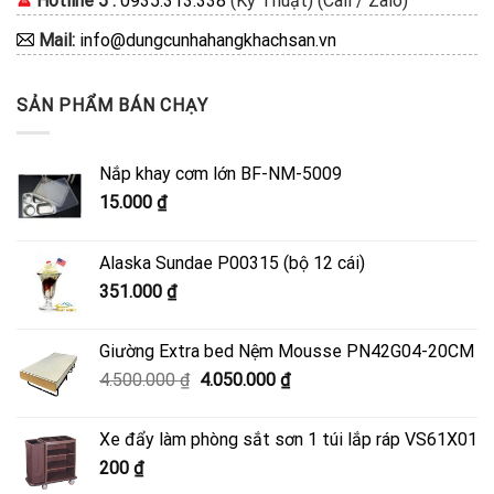
Hotline 5 :
0935.313.338
(Kỹ Thuật) (Call / Zalo)
Mail:
info@dungcunhahangkhachsan.vn
SẢN PHẨM BÁN CHẠY
Nắp khay cơm lớn BF-NM-5009
15.000
₫
Alaska Sundae P00315 (bộ 12 cái)
351.000
₫
Giường Extra bed Nệm Mousse PN42G04-20CM
Giá
Giá
4.500.000
₫
4.050.000
₫
gốc
hiện
là:
tại
Xe đẩy làm phòng sắt sơn 1 túi lắp ráp VS61X01
4.500.000 ₫.
là:
200
₫
4.050.000 ₫.