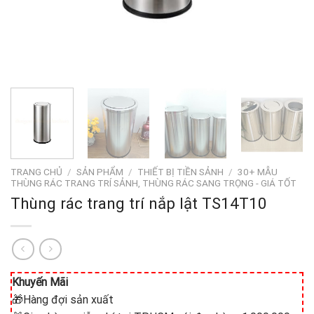
TRANG CHỦ
/
SẢN PHẨM
/
THIẾT BỊ TIỀN SẢNH
/
30+ MẪU
THÙNG RÁC TRANG TRÍ SẢNH, THÙNG RÁC SANG TRỌNG - GIÁ TỐT
Thùng rác trang trí nắp lật TS14T10
Khuyến Mãi
🎁Hàng đợi sản xuất