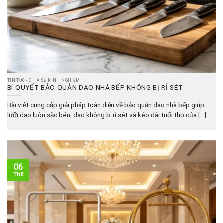
TIN TỨC - CHIA SẺ KINH NGHIỆM
BÍ QUYẾT BẢO QUẢN DAO NHÀ BẾP KHÔNG BỊ RỈ SÉT
Bài viết cung cấp giải pháp toàn diện về bảo quản dao nhà bếp giúp
lưỡi dao luôn sắc bén, dao không bị rỉ sét và kéo dài tuổi thọ của [...]
06
Th8