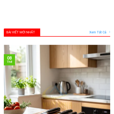
BÀI VIẾT MỚI NHẤT
Xem Tất Cả
08
Th8