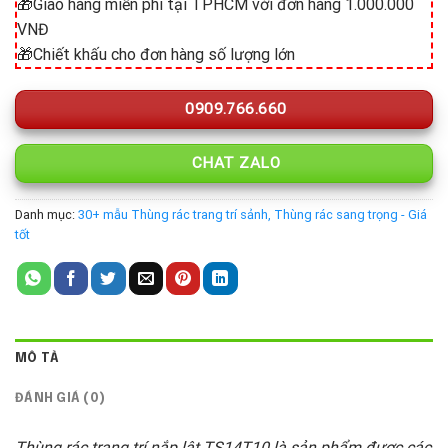
🎁Giao hàng miễn phí tại TPHCM với đơn hàng 1.000.000
VNĐ
🎁Chiết khấu cho đơn hàng số lượng lớn
0909.766.660
CHAT ZALO
Danh mục:
30+ mẫu Thùng rác trang trí sảnh, Thùng rác sang trọng - Giá
tốt
MÔ TẢ
ĐÁNH GIÁ (0)
Thùng rác trang trí nắp lật TS14T10 là sản phẩm được các