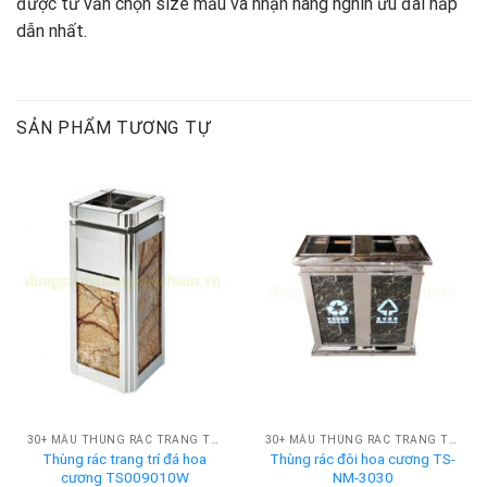
được tư vấn chọn size mẫu và nhận hàng nghìn ưu đãi hấp
dẫn nhất.
SẢN PHẨM TƯƠNG TỰ
30+ MẪU THÙNG RÁC TRANG TRÍ SẢNH, THÙNG RÁC SANG TRỌNG - GIÁ TỐT
30+ MẪU THÙNG RÁC TRANG TRÍ SẢNH, THÙNG RÁC SANG TRỌNG - GIÁ TỐT
Thùng rác trang trí đá hoa
Thùng rác đôi hoa cương TS-
cương TS009010W
NM-3030