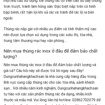
mọi nhu cầu sử dụng. Đế thùng rác có viền cao su dày chống
trơn trượt, tránh làm hỏng sàn. Đặc biệt nắp trên có hình
bập bênh, rất tiện lợi khi xả rác và tránh để rác lộ ra bên
ngoài.
Thùng rác nắp gài với nhiều ưu điểm và tính thẩm mỹ cao
nên được lựa chọn sử dụng trong các siêu thị, tòa nhà,
trung tâm thương mại hay văn phòng….
Nên mua thùng rác inox ở đâu để đảm bảo chất
lượng?
Nên mua thùng rác inox ở đâu để đảm bảo chất lượng và
giá cả? Câu hỏi này sẽ được trả lời ngay sau đây!
Dungcunhahangkhachsan là nhà cung cấp hàng đầu trong
lĩnh vực cung cấp thùng rác cho các tòa nhà, sảnh khách
sạn… Với nhiều năm kinh nghiệm, Dungcunhahangkhachsan
tự hào với các sản phẩm thùng rác đa dạng, nhiều kích
thước và mẫu mã. Vui lòng liên hệ hotline: 02862702079 để