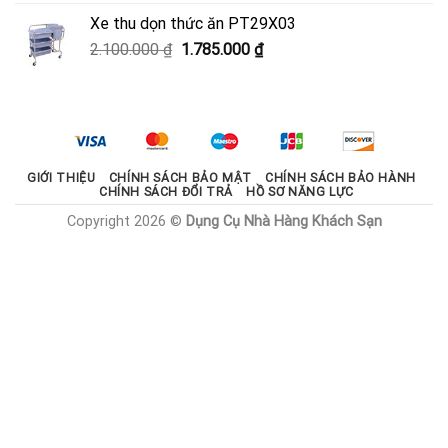
là:
tại
Xe thu dọn thức ăn PT29X03
2.000.000 ₫.
là:
Giá
Giá
2.100.000
₫
1.785.000
₫
1.800.000 ₫.
gốc
hiện
là:
tại
2.100.000 ₫.
là:
1.785.000 ₫.
GIỚI THIỆU
CHÍNH SÁCH BẢO MẬT
CHÍNH SÁCH BẢO HÀNH
CHÍNH SÁCH ĐỔI TRẢ
HỒ SƠ NĂNG LỰC
Copyright 2026 ©
Dụng Cụ Nhà Hàng Khách Sạn