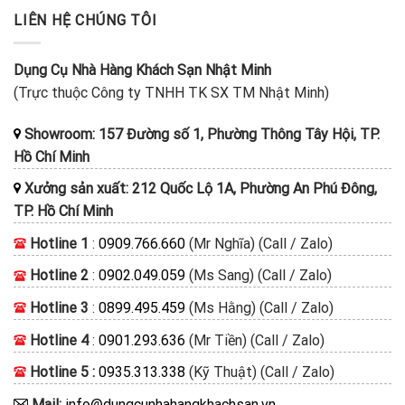
LIÊN HỆ CHÚNG TÔI
Dụng Cụ Nhà Hàng Khách Sạn Nhật Minh
(Trực thuộc Công ty TNHH TK SX TM Nhật Minh)
Showroom: 157 Đường số 1, Phường Thông Tây Hội, TP.
Hồ Chí Minh
Xưởng sản xuất: 212 Quốc Lộ 1A, Phường An Phú Đông,
TP. Hồ Chí Minh
Hotline 1
:
0909.766.660
(Mr Nghĩa) (Call / Zalo)
Hotline 2
:
0902.049.059
(Ms Sang) (Call / Zalo)
Hotline 3
:
0899.495.459
(Ms Hằng) (Call / Zalo)
Hotline 4
:
0901.293.636
(Mr Tiền) (Call / Zalo)
Hotline 5 :
0935.313.338
(Kỹ Thuật) (Call / Zalo)
Mail:
info@dungcunhahangkhachsan.vn