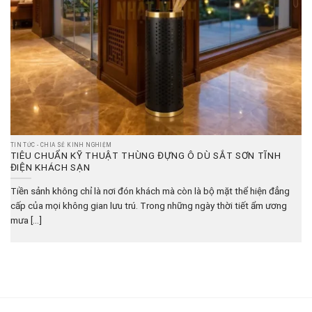
TIN TỨC - CHIA SẺ KINH NGHIỆM
TIÊU CHUẨN KỸ THUẬT THÙNG ĐỰNG Ô DÙ SẮT SƠN TĨNH
ĐIỆN KHÁCH SẠN
Tiền sảnh không chỉ là nơi đón khách mà còn là bộ mặt thể hiện đẳng
cấp của mọi không gian lưu trú. Trong những ngày thời tiết ẩm ương
mưa [...]