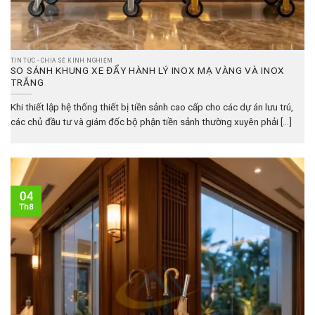
TIN TỨC - CHIA SẺ KINH NGHIỆM
SO SÁNH KHUNG XE ĐẨY HÀNH LÝ INOX MẠ VÀNG VÀ INOX
TRẮNG
Khi thiết lập hệ thống thiết bị tiền sảnh cao cấp cho các dự án lưu trú,
các chủ đầu tư và giám đốc bộ phận tiền sảnh thường xuyên phải [...]
04
Th8