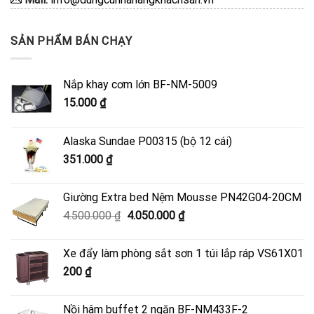
SẢN PHẨM BÁN CHẠY
Nắp khay cơm lớn BF-NM-5009
15.000
₫
Alaska Sundae P00315 (bộ 12 cái)
351.000
₫
Giường Extra bed Nệm Mousse PN42G04-20CM
Giá
Giá
4.500.000
₫
4.050.000
₫
gốc
hiện
là:
tại
Xe đẩy làm phòng sắt sơn 1 túi lắp ráp VS61X01
4.500.000 ₫.
là:
200
₫
4.050.000 ₫.
Nồi hâm buffet 2 ngăn BF-NM433F-2