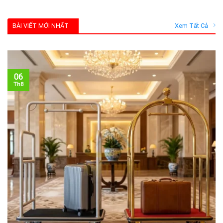
BÀI VIẾT MỚI NHẤT
Xem Tất Cả
06
Th8