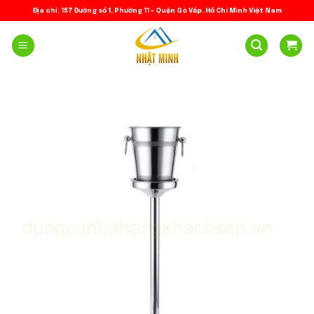
Skip
Địa chỉ: 157 Đường số 1, Phường 11 – Quận Gò Vấp, Hồ Chí Minh Việt Nam
to
content