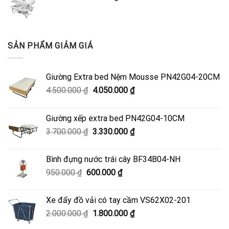
SẢN PHẨM GIẢM GIÁ
Giường Extra bed Nệm Mousse PN42G04-20CM
Giá
Giá
4.500.000
₫
4.050.000
₫
gốc
hiện
là:
tại
Giường xếp extra bed PN42G04-10CM
4.500.000 ₫.
là:
Giá
Giá
3.700.000
₫
3.330.000
₫
4.050.000 ₫.
gốc
hiện
là:
tại
Bình đựng nước trái cây BF34B04-NH
3.700.000 ₫.
là:
Giá
Giá
950.000
₫
600.000
₫
3.330.000 ₫.
gốc
hiện
là:
tại
Xe đẩy đồ vải có tay cầm VS62X02-201
950.000 ₫.
là:
Giá
Giá
2.000.000
₫
1.800.000
₫
600.000 ₫.
gốc
hiện