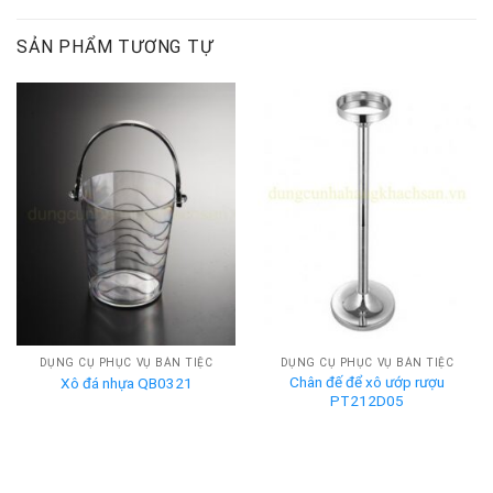
SẢN PHẨM TƯƠNG TỰ
DỤNG CỤ PHỤC VỤ BÀN TIỆC
DỤNG CỤ PHỤC VỤ BÀN TIỆC
Chân đế để xô ướp rượu
Xô đá nhựa QB0321
PT212D05