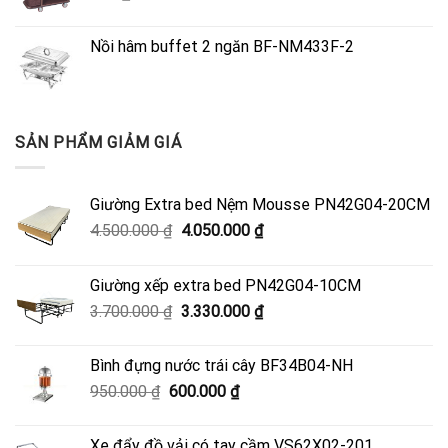
Nồi hâm buffet 2 ngăn BF-NM433F-2
SẢN PHẨM GIẢM GIÁ
Giường Extra bed Nệm Mousse PN42G04-20CM
Giá
Giá
4.500.000
₫
4.050.000
₫
gốc
hiện
là:
tại
Giường xếp extra bed PN42G04-10CM
4.500.000 ₫.
là:
Giá
Giá
3.700.000
₫
3.330.000
₫
4.050.000 ₫.
gốc
hiện
là:
tại
Bình đựng nước trái cây BF34B04-NH
3.700.000 ₫.
là:
Giá
Giá
950.000
₫
600.000
₫
3.330.000 ₫.
gốc
hiện
là:
tại
Xe đẩy đồ vải có tay cầm VS62X02-201