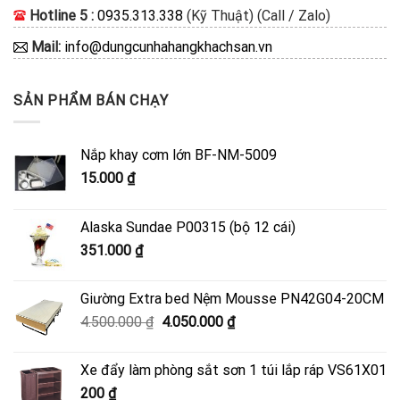
Hotline 5 :
0935.313.338
(Kỹ Thuật) (Call / Zalo)
Mail:
info@dungcunhahangkhachsan.vn
SẢN PHẨM BÁN CHẠY
Nắp khay cơm lớn BF-NM-5009
15.000
₫
Alaska Sundae P00315 (bộ 12 cái)
351.000
₫
Giường Extra bed Nệm Mousse PN42G04-20CM
Giá
Giá
4.500.000
₫
4.050.000
₫
gốc
hiện
là:
tại
Xe đẩy làm phòng sắt sơn 1 túi lắp ráp VS61X01
4.500.000 ₫.
là:
200
₫
4.050.000 ₫.