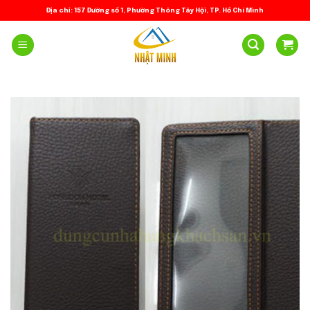
Skip
Địa chỉ: 157 Đường số 1, Phường Thông Tây Hội, TP. Hồ Chí Minh
to
content