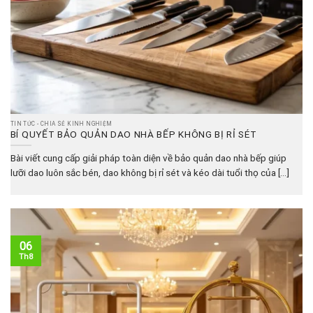
TIN TỨC - CHIA SẺ KINH NGHIỆM
BÍ QUYẾT BẢO QUẢN DAO NHÀ BẾP KHÔNG BỊ RỈ SÉT
Bài viết cung cấp giải pháp toàn diện về bảo quản dao nhà bếp giúp
lưỡi dao luôn sắc bén, dao không bị rỉ sét và kéo dài tuổi thọ của [...]
06
Th8