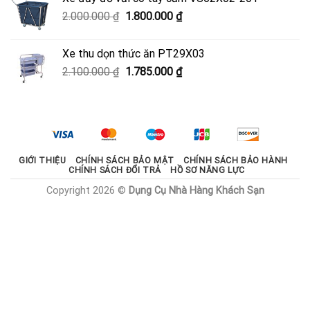
950.000 ₫.
là:
Giá
Giá
2.000.000
₫
1.800.000
₫
600.000 ₫.
gốc
hiện
là:
tại
Xe thu dọn thức ăn PT29X03
2.000.000 ₫.
là:
Giá
Giá
2.100.000
₫
1.785.000
₫
1.800.000 ₫.
gốc
hiện
là:
tại
2.100.000 ₫.
là:
1.785.000 ₫.
GIỚI THIỆU
CHÍNH SÁCH BẢO MẬT
CHÍNH SÁCH BẢO HÀNH
CHÍNH SÁCH ĐỔI TRẢ
HỒ SƠ NĂNG LỰC
Copyright 2026 ©
Dụng Cụ Nhà Hàng Khách Sạn