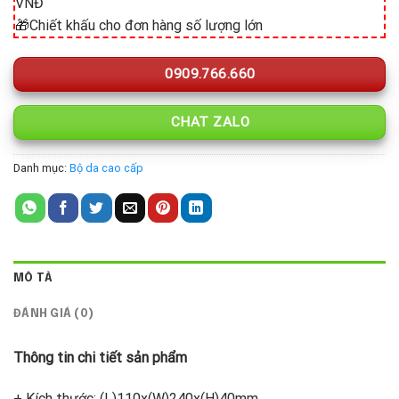
VNĐ
🎁Chiết khấu cho đơn hàng số lượng lớn
0909.766.660
CHAT ZALO
Danh mục:
Bộ da cao cấp
MÔ TẢ
ĐÁNH GIÁ (0)
Thông tin chi tiết sản phẩm
+ Kích thước: (L)110x(W)240x(H)40mm