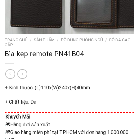
TRANG CHỦ
/
SẢN PHẨM
/
ĐỒ DÙNG PHÒNG NGỦ
/
BỘ DA CAO
CẤP
Bìa kẹp remote PN41B04
+ Kích thước: (L)110x(W)240x(H)40mm
+ Chất liệu: Da
Khuyến Mãi
🎁Hàng đợi sản xuất
🎁Giao hàng miễn phí tại TPHCM với đơn hàng 1.000.000