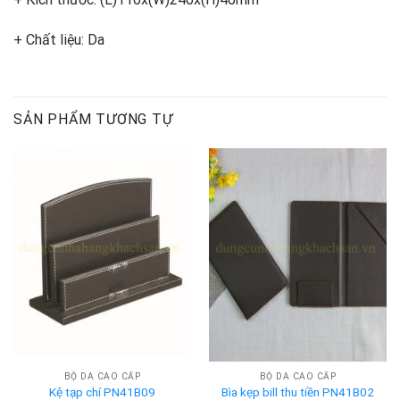
+ Chất liệu: Da
SẢN PHẨM TƯƠNG TỰ
BỘ DA CAO CẤP
BỘ DA CAO CẤP
Kệ tạp chí PN41B09
Bìa kẹp bill thu tiền PN41B02